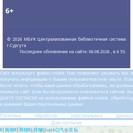
6+
© 2026 МБУК Централизованная библиотечная система
г.Сургута
Последнее обновление на сайте: 06.08.2026 , в 6 55.
Сайт использует файлы cookie. Они позволяют узнавать Вас и
получать информацию о Вашем пользовательском опыте. Если
Вы не хотите, чтобы ваши данные обрабатывались, вы должны
покинуть сайт. Если Вы продолжаете пользоваться сайтом, Вы
ДАЕТЕ СОГЛАСИЕ на использование файлов cookie, обработку
и хранение Ваших персональных данных.
Политика обработки персональных данных
Даю согласие
旺商聊
旺商聊
旺商聊
QuickQ
汽水音乐