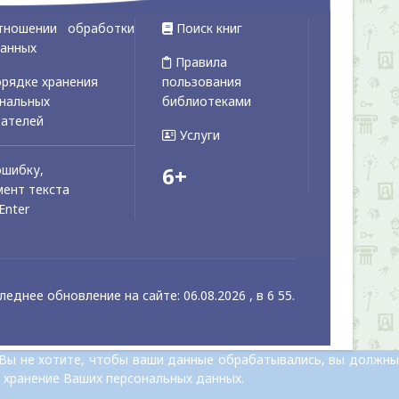
тношении обработки
Поиск книг
данных
Правила
рядке хранения
пользования
ональных
библиотеками
вателей
Услуги
ошибку,
6+
ент текста
Enter
леднее обновление на сайте: 06.08.2026 , в 6 55.
 Вы не хотите, чтобы ваши данные обрабатывались, вы должны
 хранение Ваших персональных данных.