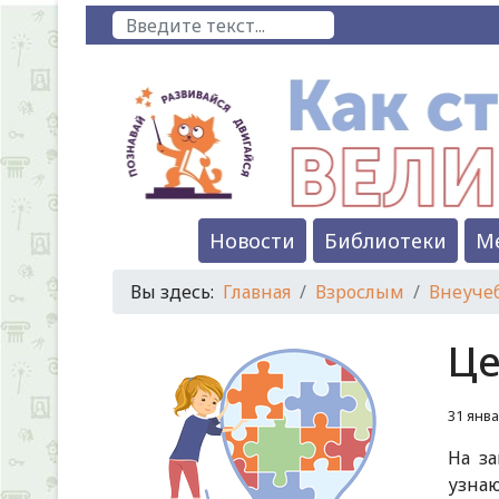
Поиск
Новости
Библиотеки
М
Вы здесь:
Главная
Взрослым
Внеучеб
Це
31 янва
На з
узнаю