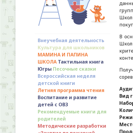
данны
груп
Школ
покуп
В ос
Внеучебная деятельность
Школь
Культура для школьников
крите
МАМИНА И ПАПИНА
конте
ШКОЛА
Тактильная книга
Югры
Песочные сказки
Полу
Всероссийская неделя
сорев
детской книги
Ауди
Летняя программа чтения
Вид 
Воспитание и развитие
Набор
детей с ОВЗ
Коли
Рекомендуемые книги для
Режи
родителей
Мест
Методические разработки
Прод
«Занятие по пожарной