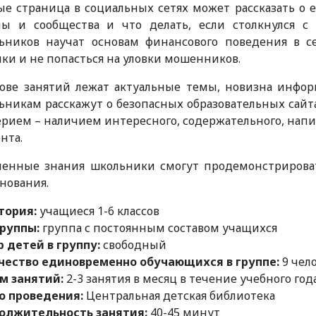
е страница в социальных сетях может рассказать о е
пы и сообщества и что делать, если столкнулся с 
ьников научат основам финансового поведения в се
ки и не попасться на уловки мошенников.
нове занятий лежат актуальные темы, новизна инфор
никам расскажут о безопасных образовательных сайт
рием – наличием интересного, содержательного, на
нта.
ченные знания школьники смогут продемонстрироват
нования.
тория:
учащиеся 1-6 классов
группы:
группа с постоянным составом учащихся
 детей в группу:
свободный
чество единовременно обучающихся в группе:
9 чел
м занятий:
2-3 занятия в месяц в течение учебного года
о проведения:
Центральная детская библиотека
олжительность занятия:
40-45 минут