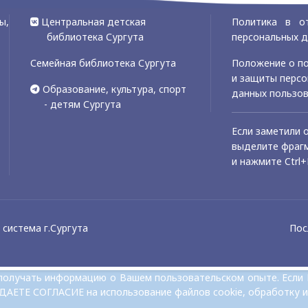
ы,
Центральная детская
Политика в о
библиотека Сургута
персональных 
Семейная библиотека Сургута
Положение о по
и защиты перс
Образование, культура, спорт
данных пользо
- детям Сургута
Если заметили 
выделите фрагм
и нажмите Ctrl+
система г.Сургута
Пос
и получать информацию о Вашем пользовательском опыте. Если
 ДАЕТЕ СОГЛАСИЕ на использование файлов cookie, обработку и