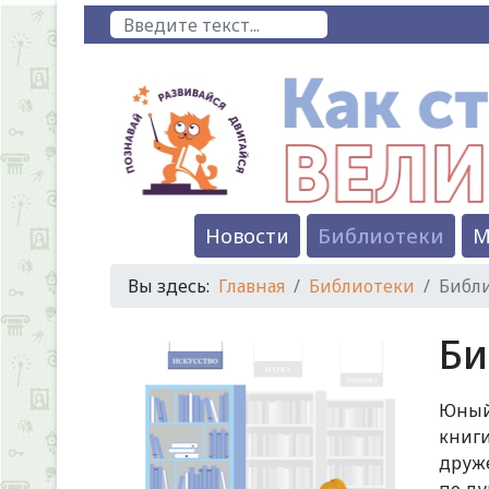
Поиск
Новости
Библиотеки
М
Вы здесь:
Главная
Библиотеки
Библи
Би
Юный 
книги
друже
по ду