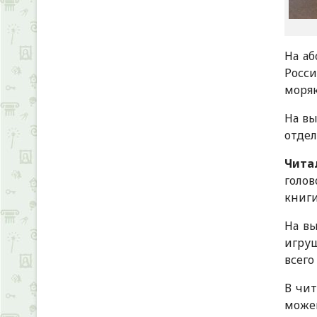
На аб
Росс
моряк
На вы
отдел
Чита
голов
книг
На вы
игру
всего
В чит
можеш