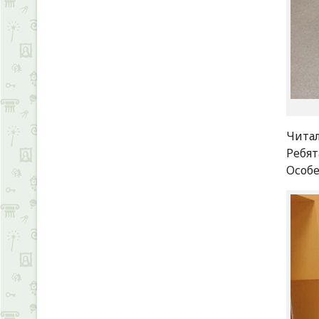
Читал
Ребя
Особе