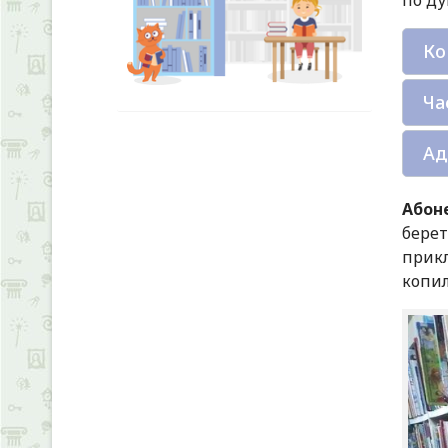
Ко
Ча
Ад
Абон
берет
прикл
копил