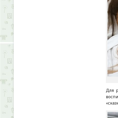
Для 
воспи
«сказ