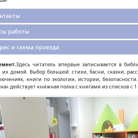
нтакты
сы работы
рес и схема проезда
емент.
Здесь читатель впервые записывается в библ
 их домой. Выбор большой: стихи, басни, сказки, ра
ючениях, книги по экологии, истории, безопасности.
ка» действует книжная полка с книгами из списков с 1 п