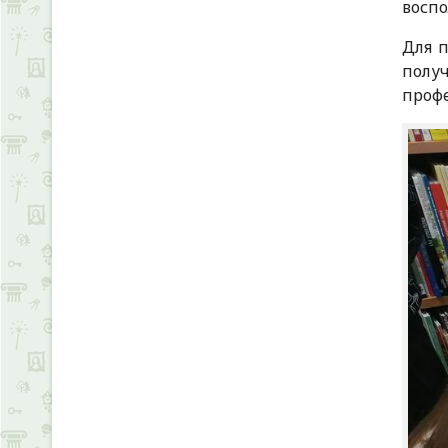
воспо
Для п
полу
профе