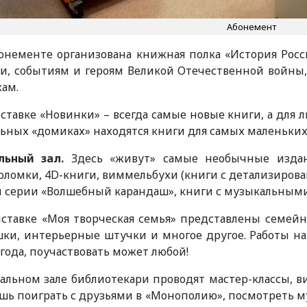
Абонемент
онементе организована книжная полка «История Рос
ии, событиям и героям Великой Отечественной войны
ам.
ставке «Новинки» – всегда самые новые книги, а для 
ьных «домиках» находятся книги для самых маленьких
льный зал.
Здесь «живут» самые необычные издани
оломки, 4D-книги, виммельбухи (книги с детализиров
и серии «Волшебный карандаш», книги с музыкальным
ставке «Моя творческая семья» представлены семей
шки, интерьерные штучки и многое другое. Работы н
 года, поучаствовать может любой!
альном зале библиотекари проводят мастер-классы, 
ь поиграть с друзьями в «Монополию», посмотреть м