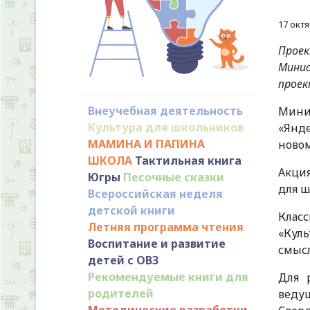
17 окт
Проек
Мини
проек
Внеучебная деятельность
Мини
Культура для школьников
«Янд
МАМИНА И ПАПИНА
новом
ШКОЛА
Тактильная книга
Акция
Югры
Песочные сказки
для ш
Всероссийская неделя
детской книги
Клас
Летняя программа чтения
«Куль
Воспитание и развитие
смысл
детей с ОВЗ
Рекомендуемые книги для
Для 
родителей
ведущ
Методические разработки