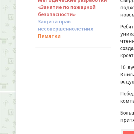
Сверд
«Занятие по пожарной
подхо
безопасности»
новом
Защита прав
Ребя
несовершеннолетних
уник
Памятки
чтен
созд
креат
10 л
Книги
веду
Побе
компа
Боль
прит