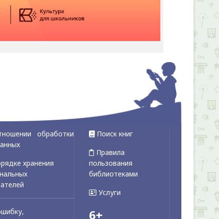
тношении обработки
Поиск книг
данных
Правила
рядке хранения
пользования
ональных
библиотеками
вателей
Услуги
ошибку,
6+