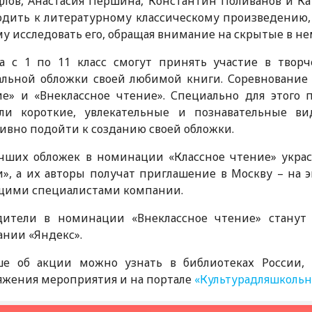
лов, Анастасия Першина, Константин Поливанов и Кат
дить к литературному классическому произведению, ч
у исследовать его, обращая внимание на скрытые в н
та с 1 по 11 класс смогут принять участие в твор
альной обложки своей любимой книги. Соревнование 
ие» и «Внеклассное чтение». Специально для этого
али короткие, увлекательные и познавательные ви
ивно подойти к созданию своей обложки.
учших обложек в номинации «Классное чтение» украс
», а их авторы получат приглашение в Москву – на э
щими специалистами компании.
дители в номинации «Внеклассное чтение» станут
нии «Яндекс».
ше об акции можно узнать в библиотеках России,
яжения мероприятия и на портале
«Культурадляшкольн