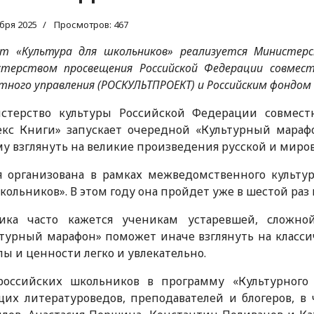
ября 2025
Просмотров: 467
т «Культура для школьников» реализуется Министер
стерством просвещения Российской Федерации совмес
тного управления (РОСКУЛЬТПРОЕКТ) и Российским фондом
стерство культуры Российской Федерации совмест
екс Книги» запускает очередной «Культурный мараф
у взглянуть на великие произведения русской и миро
 организована в рамках межведомственного культур
кольников». В этом году она пройдет уже в шестой раз в
сика часто кажется ученикам устаревшей, сложн
турный марафон» поможет иначе взглянуть на классич
ы и ценности легко и увлекательно.
российских школьников в программу «Культурного
их литературоведов, преподавателей и блогеров, в