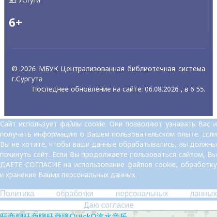
6+
© 2026 МБУК Централизованная библиотечная система
г.Сургута
Последнее обновление на сайте: 06.08.2026 , в 6 55.
Сайт использует файлы cookie. Они позволяют узнавать Вас и
получать информацию о Вашем пользовательском опыте. Если
Вы не хотите, чтобы ваши данные обрабатывались, вы должны
покинуть сайт. Если Вы продолжаете пользоваться сайтом, Вы
ДАЕТЕ СОГЛАСИЕ на использование файлов cookie, обработку
и хранение Ваших персональных данных.
Политика обработки персональных данных
Даю согласие
旺商聊
旺商聊
旺商聊
QuickQ
汽水音乐