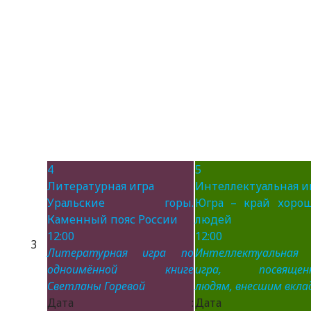
4
5
Литературная игра
Интеллектуальная и
Уральские горы.
Югра – край хоро
Каменный пояс России
людей
12:00
12:00
3
Литературная игра по
Интеллектуальная
одноимённой книге
игра, посвящен
Светланы Горевой
людям, внесшим вклад
Дата :
Дата 