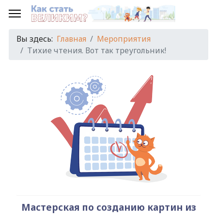
Предыдущий
Предыдущий
Следующий
Следующий
год
месяц
год
месяц
Вы здесь:
Главная
Мероприятия
Тихие чтения. Вот так треугольник!
Мастерская по созданию картин из