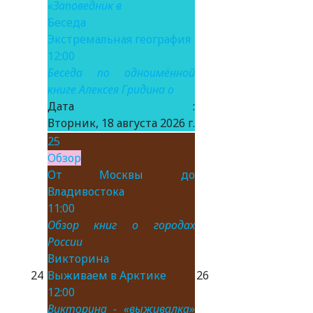
«Заповедник в
Беседа
Экстремальная география
12:00
Беседа по одноимённой
книге Алексея Гридина о
Дата :
Вторник, 18 августа 2026 г.
25
Обзор
От Москвы до
Владивостока
11:00
Обзор книг о городах
России
Викторина
24
Выживаем в Арктике
26
12:00
Викторина - «выживалка»