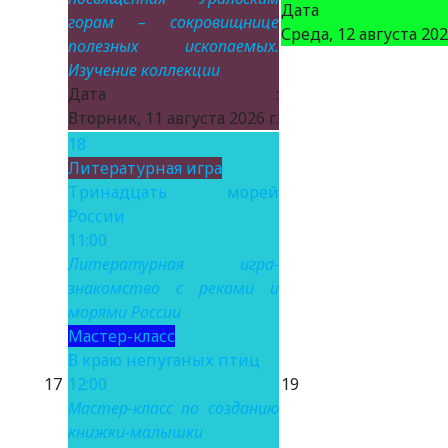
Дата 
горам – сокровищнице
Среда, 12 августа 2026
полезных ископаемых.
Изучение коллекции
Дата :
Вторник, 11 августа 2026 г.
18
Литературная игра
Тринадцать морей
России
11:00
Литературная игра-
знакомство с реками и
морями России
Мастер-класс
В краю непуганых птиц
17
12:00
19
Мастер-класс по созданию
книжки-малышки