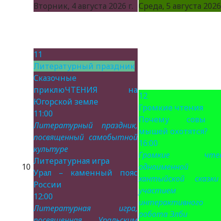
Вторник, 4 августа 2026 г.
Среда, 5 августа 2026 
11
Литературный праздник
Сказочные
приклюЧТЕНИЯ на
12
Югорской земле
Громкие чтения
11:00
Почему совы 
Литературный праздник,
мышей охотятся?
посвященный самобытной
16:00
культуре
Громкие чтен
Литературная игра
10
одноименной
Урал – каменный пояс
хантыйской сказк
России
участием
12:00
интерактивного
Литературная игра,
робота Элби
посвященная Уральским