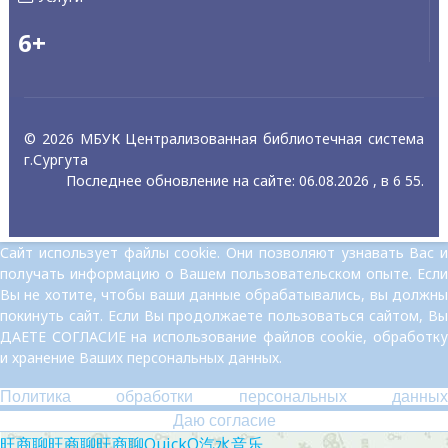
6+
© 2026 МБУК Централизованная библиотечная система
г.Сургута
Последнее обновление на сайте: 06.08.2026 , в 6 55.
Сайт использует файлы cookie. Они позволяют узнавать Вас и
получать информацию о Вашем пользовательском опыте. Если
Вы не хотите, чтобы ваши данные обрабатывались, вы должны
покинуть сайт. Если Вы продолжаете пользоваться сайтом, Вы
ДАЕТЕ СОГЛАСИЕ на использование файлов cookie, обработку
и хранение Ваших персональных данных.
Политика обработки персональных данных
Даю согласие
旺商聊
旺商聊
旺商聊
QuickQ
汽水音乐