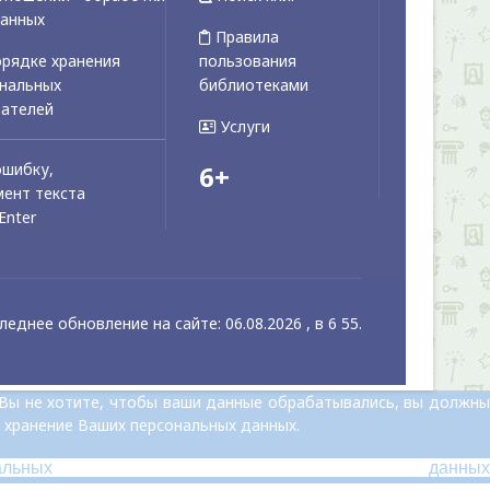
данных
Правила
рядке хранения
пользования
ональных
библиотеками
вателей
Услуги
ошибку,
6+
ент текста
Enter
леднее обновление на сайте: 06.08.2026 , в 6 55.
 Вы не хотите, чтобы ваши данные обрабатывались, вы должны
 хранение Ваших персональных данных.
альных данных