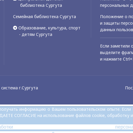
библиотека Сургута
персональных 
Семейная библиотека Сургута
Положение о по
и защиты перс
Образование, культура, спорт
данных пользо
- детям Сургута
Если заметили 
выделите фрагм
и нажмите Ctrl+
система г.Сургута
Пос
и получать информацию о Вашем пользовательском опыте. Если
 ДАЕТЕ СОГЛАСИЕ на использование файлов cookie, обработку и
аботки персон