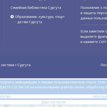
Семейная библиотека Сургута
Положение о по
и защиты перс
Образование, культура, спорт
данных пользо
- детям Сургута
Если заметили 
выделите фрагм
и нажмите Ctrl+
система г.Сургута
Пос
и получать информацию о Вашем пользовательском опыте. Если
 ДАЕТЕ СОГЛАСИЕ на использование файлов cookie, обработку и
аботки персон
Даю согласие