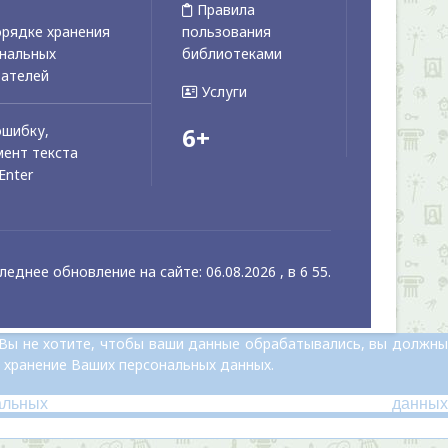
Правила
рядке хранения
пользования
ональных
библиотеками
вателей
Услуги
ошибку,
6+
ент текста
Enter
леднее обновление на сайте: 06.08.2026 , в 6 55.
 Вы не хотите, чтобы ваши данные обрабатывались, вы должны
 хранение Ваших персональных данных.
альных данных