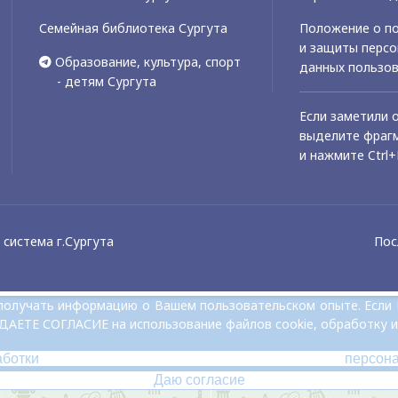
Семейная библиотека Сургута
Положение о по
и защиты перс
Образование, культура, спорт
данных пользо
- детям Сургута
Если заметили 
выделите фрагм
и нажмите Ctrl+
система г.Сургута
Пос
и получать информацию о Вашем пользовательском опыте. Если
 ДАЕТЕ СОГЛАСИЕ на использование файлов cookie, обработку и
аботки персон
Даю согласие