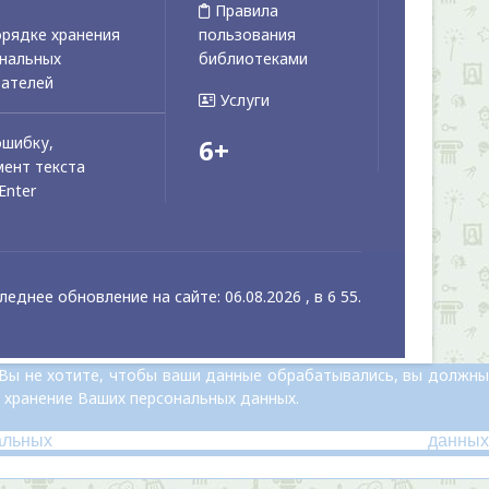
Правила
рядке хранения
пользования
ональных
библиотеками
вателей
Услуги
ошибку,
6+
ент текста
Enter
леднее обновление на сайте: 06.08.2026 , в 6 55.
 Вы не хотите, чтобы ваши данные обрабатывались, вы должны
 хранение Ваших персональных данных.
альных данных