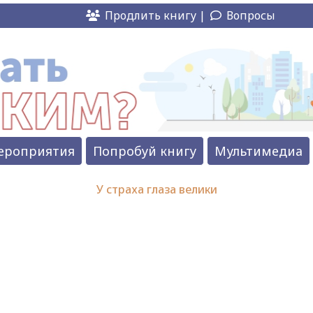
Продлить книгу |
Вопросы
ероприятия
Попробуй книгу
Мультимедиа
У страха глаза велики