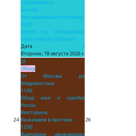
«Заповедник в
Беседа
Экстремальная география
12:00
Беседа по одноимённой
книге Алексея Гридина о
Дата :
Вторник, 18 августа 2026 г.
25
Обзор
От Москвы до
Владивостока
11:00
Обзор книг о городах
России
Викторина
24
Выживаем в Арктике
26
12:00
Викторина - «выживалка»