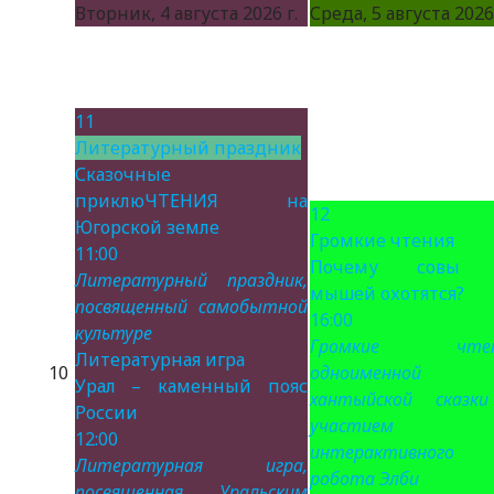
Вторник, 4 августа 2026 г.
Среда, 5 августа 2026 
11
Литературный праздник
Сказочные
приклюЧТЕНИЯ на
12
Югорской земле
Громкие чтения
11:00
Почему совы 
Литературный праздник,
мышей охотятся?
посвященный самобытной
16:00
культуре
Громкие чтен
Литературная игра
10
одноименной
Урал – каменный пояс
хантыйской сказк
России
участием
12:00
интерактивного
Литературная игра,
робота Элби
посвященная Уральским