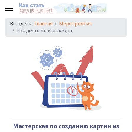
Предыдущий
Предыдущий
Следующий
Следующий
год
месяц
год
месяц
Вы здесь:
Главная
Мероприятия
Рождественская звезда
Мастерская по созданию картин из