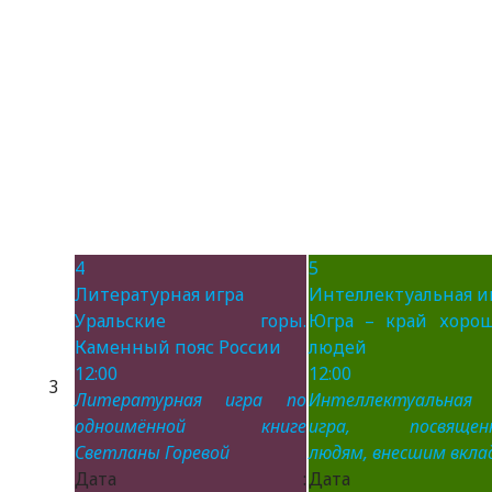
4
5
Литературная игра
Интеллектуальная и
Уральские горы.
Югра – край хоро
Каменный пояс России
людей
12:00
12:00
3
Литературная игра по
Интеллектуальная
одноимённой книге
игра, посвящен
Светланы Горевой
людям, внесшим вклад
Дата :
Дата 