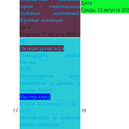
Дата 
горам – сокровищнице
Среда, 12 августа 2026
полезных ископаемых.
Изучение коллекции
Дата :
Вторник, 11 августа 2026 г.
18
Литературная игра
Тринадцать морей
России
11:00
Литературная игра-
знакомство с реками и
морями России
Мастер-класс
В краю непуганых птиц
17
12:00
19
Мастер-класс по созданию
книжки-малышки