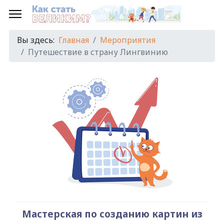
Предыдущий
Предыдущий
Следующий
Следующий
год
месяц
год
месяц
Вы здесь:
Главная
Мероприятия
Путешествие в страну Лингвинию
Мастерская по созданию картин из