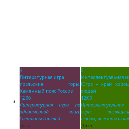
4
5
Литературная игра
Интеллектуальная и
Уральские горы.
Югра – край хоро
Каменный пояс России
людей
12:00
12:00
3
Литературная игра по
Интеллектуальная
одноимённой книге
игра, посвящен
Светланы Горевой
людям, внесшим вклад
Дата :
Дата 