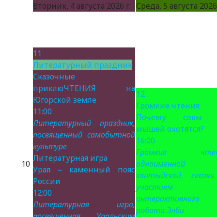
Вторник, 4 августа 2026 г.
Среда, 5 августа 2026 
11
Литературный праздник
Сказочные
приклюЧТЕНИЯ на
12
Югорской земле
Громкие чтения
11:00
Почему совы 
Литературный праздник,
мышей охотятся?
посвященный самобытной
16:00
культуре
Громкие чтен
Литературная игра
10
одноименной
Урал – каменный пояс
хантыйской сказк
России
участием
12:00
интерактивного
Литературная игра,
робота Элби
посвященная Уральским