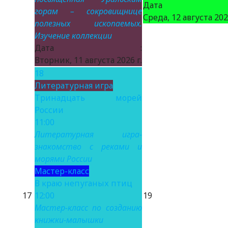
Дата 
горам – сокровищнице
Среда, 12 августа 2026
полезных ископаемых.
Изучение коллекции
Дата :
Вторник, 11 августа 2026 г.
18
Литературная игра
Тринадцать морей
России
11:00
Литературная игра-
знакомство с реками и
морями России
Мастер-класс
В краю непуганых птиц
17
12:00
19
Мастер-класс по созданию
книжки-малышки