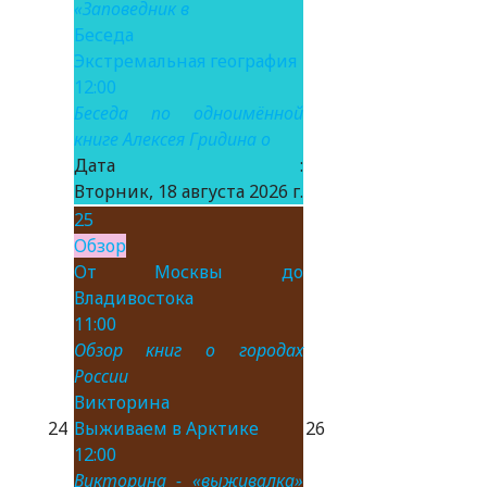
«Заповедник в
Беседа
Экстремальная география
12:00
Беседа по одноимённой
книге Алексея Гридина о
Дата :
Вторник, 18 августа 2026 г.
25
Обзор
От Москвы до
Владивостока
11:00
Обзор книг о городах
России
Викторина
24
Выживаем в Арктике
26
12:00
Викторина - «выживалка»