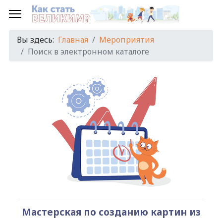
Предыдущий
Предыдущий
Следующий
Следующий
год
месяц
год
месяц
Вы здесь:
Главная
Мероприятия
Поиск в электронном каталоге
Мастерская по созданию картин из