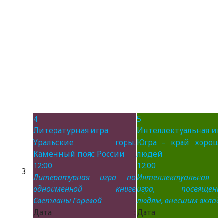
4
5
Литературная игра
Интеллектуальная и
Уральские горы.
Югра – край хоро
Каменный пояс России
людей
12:00
12:00
3
Литературная игра по
Интеллектуальная
одноимённой книге
игра, посвящен
Светланы Горевой
людям, внесшим вклад
Дата :
Дата 