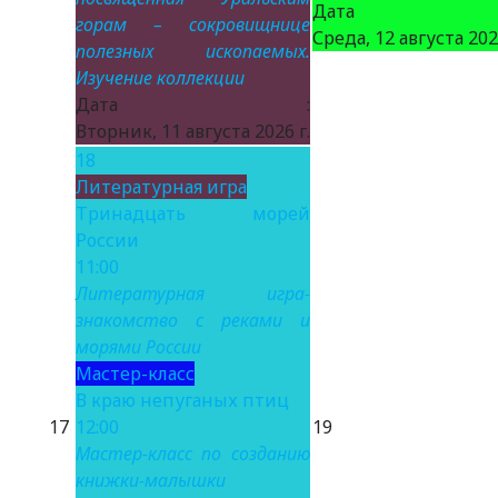
Дата 
горам – сокровищнице
Среда, 12 августа 2026
полезных ископаемых.
Изучение коллекции
Дата :
Вторник, 11 августа 2026 г.
18
Литературная игра
Тринадцать морей
России
11:00
Литературная игра-
знакомство с реками и
морями России
Мастер-класс
В краю непуганых птиц
17
12:00
19
Мастер-класс по созданию
книжки-малышки