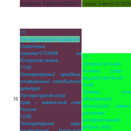
Вторник, 4 августа 2026 г.
Среда, 5 августа 2026 
11
Литературный праздник
Сказочные
приклюЧТЕНИЯ на
12
Югорской земле
Громкие чтения
11:00
Почему совы 
Литературный праздник,
мышей охотятся?
посвященный самобытной
16:00
культуре
Громкие чтен
Литературная игра
10
одноименной
Урал – каменный пояс
хантыйской сказк
России
участием
12:00
интерактивного
Литературная игра,
робота Элби
посвященная Уральским