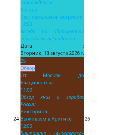
«Заповедник в
Беседа
Экстремальная география
12:00
Беседа по одноимённой
книге Алексея Гридина о
Дата :
Вторник, 18 августа 2026 г.
25
Обзор
От Москвы до
Владивостока
11:00
Обзор книг о городах
России
Викторина
24
Выживаем в Арктике
26
12:00
Викторина - «выживалка»