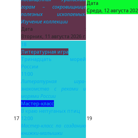
Дата 
горам – сокровищнице
Среда, 12 августа 2026
полезных ископаемых.
Изучение коллекции
Дата :
Вторник, 11 августа 2026 г.
18
Литературная игра
Тринадцать морей
России
11:00
Литературная игра-
знакомство с реками и
морями России
Мастер-класс
В краю непуганых птиц
17
12:00
19
Мастер-класс по созданию
книжки-малышки