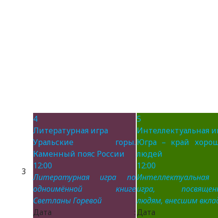
4
5
Литературная игра
Интеллектуальная и
Уральские горы.
Югра – край хоро
Каменный пояс России
людей
12:00
12:00
3
Литературная игра по
Интеллектуальная
одноимённой книге
игра, посвящен
Светланы Горевой
людям, внесшим вклад
Дата :
Дата 