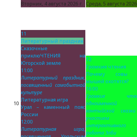
Вторник, 4 августа 2026 г.
Среда, 5 августа 2026 
11
Литературный праздник
Сказочные
приклюЧТЕНИЯ на
12
Югорской земле
Громкие чтения
11:00
Почему совы 
Литературный праздник,
мышей охотятся?
посвященный самобытной
16:00
культуре
Громкие чтен
Литературная игра
10
одноименной
Урал – каменный пояс
хантыйской сказк
России
участием
12:00
интерактивного
Литературная игра,
робота Элби
посвященная Уральским