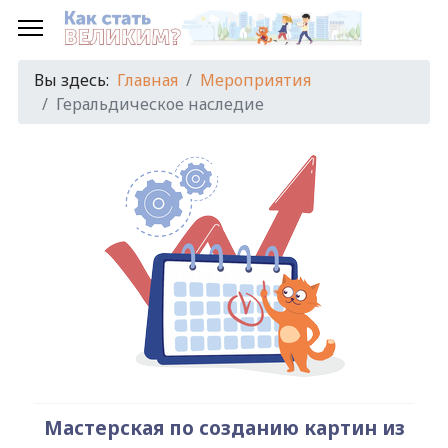
Предыдущий
Предыдущий
Следующий
Следующий
год
месяц
год
месяц
Вы здесь:
Главная
Мероприятия
Геральдическое наследие
Мастерская по созданию картин из