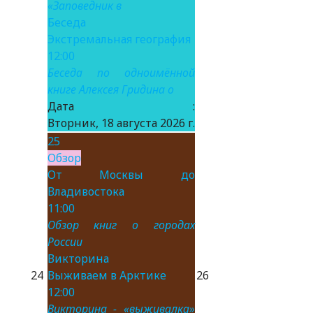
«Заповедник в
Беседа
Экстремальная география
12:00
Беседа по одноимённой
книге Алексея Гридина о
Дата :
Вторник, 18 августа 2026 г.
25
Обзор
От Москвы до
Владивостока
11:00
Обзор книг о городах
России
Викторина
24
Выживаем в Арктике
26
12:00
Викторина - «выживалка»