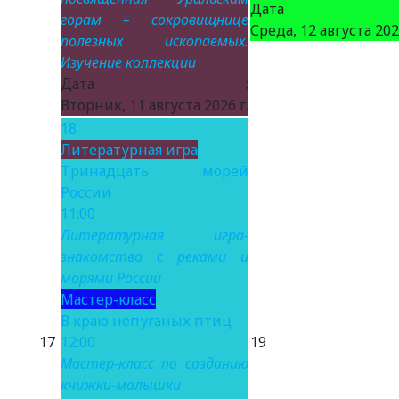
Дата 
горам – сокровищнице
Среда, 12 августа 2026
полезных ископаемых.
Изучение коллекции
Дата :
Вторник, 11 августа 2026 г.
18
Литературная игра
Тринадцать морей
России
11:00
Литературная игра-
знакомство с реками и
морями России
Мастер-класс
В краю непуганых птиц
17
12:00
19
Мастер-класс по созданию
книжки-малышки