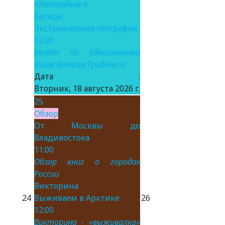
«Заповедник в
Беседа
Экстремальная география
12:00
Беседа по одноимённой
книге Алексея Гридина о
Дата :
Вторник, 18 августа 2026 г.
25
Обзор
От Москвы до
Владивостока
11:00
Обзор книг о городах
России
Викторина
24
Выживаем в Арктике
26
12:00
Викторина - «выживалка»