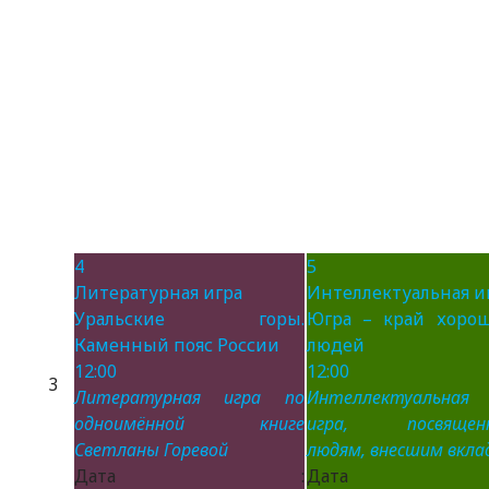
4
5
Литературная игра
Интеллектуальная и
Уральские горы.
Югра – край хоро
Каменный пояс России
людей
12:00
12:00
3
Литературная игра по
Интеллектуальная
одноимённой книге
игра, посвящен
Светланы Горевой
людям, внесшим вклад
Дата :
Дата 