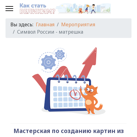
Предыдущий
Предыдущий
Следующий
Следующий
год
месяц
год
месяц
Вы здесь:
Главная
Мероприятия
Символ России - матрешка
Мастерская по созданию картин из