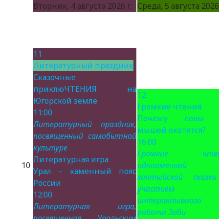
Вторник, 4 августа 2026 г.
Среда, 5 августа 2026 
11
Литературный праздник
Сказочные
приклюЧТЕНИЯ на
12
Югорской земле
Громкие чтения
11:00
Почему совы 
Литературный праздник,
мышей охотятся?
посвященный самобытной
16:00
культуре
Громкие чтен
Литературная игра
10
одноименной
Урал – каменный пояс
хантыйской сказк
России
участием
12:00
интерактивного
Литературная игра,
робота Элби
посвященная Уральским