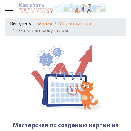
Предыдущий
Предыдущий
Следующий
Следующий
год
месяц
год
месяц
Вы здесь:
Главная
Мероприятия
О чем расскажут горы
Мастерская по созданию картин из