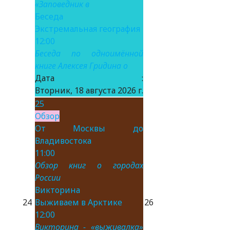
«Заповедник в
Беседа
Экстремальная география
12:00
Беседа по одноимённой
книге Алексея Гридина о
Дата :
Вторник, 18 августа 2026 г.
25
Обзор
От Москвы до
Владивостока
11:00
Обзор книг о городах
России
Викторина
24
Выживаем в Арктике
26
12:00
Викторина - «выживалка»