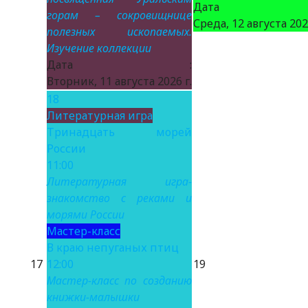
Дата 
горам – сокровищнице
Среда, 12 августа 2026
полезных ископаемых.
Изучение коллекции
Дата :
Вторник, 11 августа 2026 г.
18
Литературная игра
Тринадцать морей
России
11:00
Литературная игра-
знакомство с реками и
морями России
Мастер-класс
В краю непуганых птиц
17
12:00
19
Мастер-класс по созданию
книжки-малышки