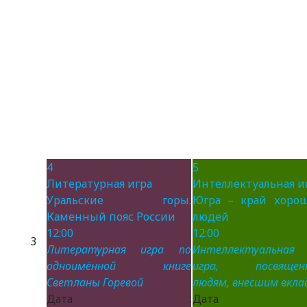
4
5
Литературная игра
Интеллектуальная и
Уральские горы.
Югра – край хоро
Каменный пояс России
людей
12:00
12:00
3
Литературная игра по
Интеллектуальная
одноимённой книге
игра, посвящен
Светланы Горевой
людям, внесшим вклад
Дата :
Дата 