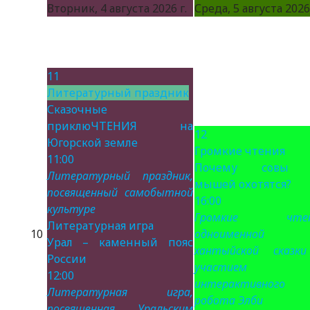
Вторник, 4 августа 2026 г.
Среда, 5 августа 2026 
11
Литературный праздник
Сказочные
приклюЧТЕНИЯ на
12
Югорской земле
Громкие чтения
11:00
Почему совы 
Литературный праздник,
мышей охотятся?
посвященный самобытной
16:00
культуре
Громкие чтен
Литературная игра
10
одноименной
Урал – каменный пояс
хантыйской сказк
России
участием
12:00
интерактивного
Литературная игра,
робота Элби
посвященная Уральским