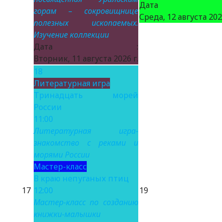
Дата 
горам – сокровищнице
Среда, 12 августа 2026
полезных ископаемых.
Изучение коллекции
Дата :
Вторник, 11 августа 2026 г.
18
Литературная игра
Тринадцать морей
России
11:00
Литературная игра-
знакомство с реками и
морями России
Мастер-класс
В краю непуганых птиц
17
12:00
19
Мастер-класс по созданию
книжки-малышки