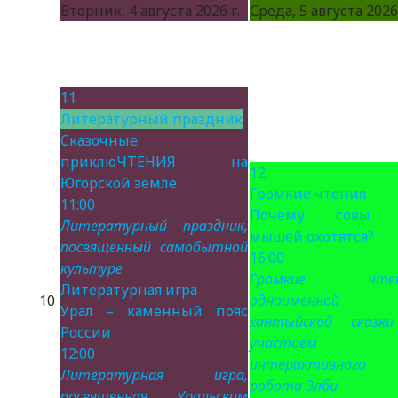
Вторник, 4 августа 2026 г.
Среда, 5 августа 2026 
11
Литературный праздник
Сказочные
приклюЧТЕНИЯ на
12
Югорской земле
Громкие чтения
11:00
Почему совы 
Литературный праздник,
мышей охотятся?
посвященный самобытной
16:00
культуре
Громкие чтен
Литературная игра
10
одноименной
Урал – каменный пояс
хантыйской сказк
России
участием
12:00
интерактивного
Литературная игра,
робота Элби
посвященная Уральским