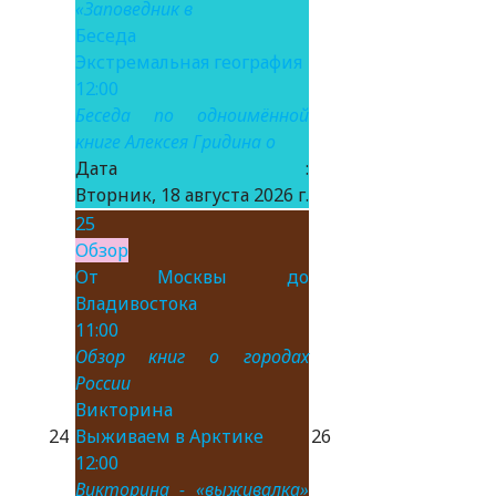
«Заповедник в
Беседа
Экстремальная география
12:00
Беседа по одноимённой
книге Алексея Гридина о
Дата :
Вторник, 18 августа 2026 г.
25
Обзор
От Москвы до
Владивостока
11:00
Обзор книг о городах
России
Викторина
24
Выживаем в Арктике
26
12:00
Викторина - «выживалка»