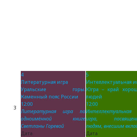
4
5
Литературная игра
Интеллектуальная и
Уральские горы.
Югра – край хоро
Каменный пояс России
людей
12:00
12:00
3
Литературная игра по
Интеллектуальная
одноимённой книге
игра, посвящен
Светланы Горевой
людям, внесшим вклад
Дата :
Дата 