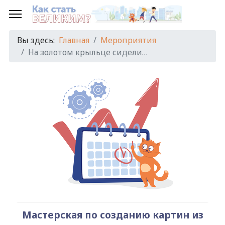
Предыдущий
Предыдущий
Следующий
Следующий
год
месяц
год
месяц
Вы здесь:
Главная
Мероприятия
На золотом крыльце сидели…
Мастерская по созданию картин из