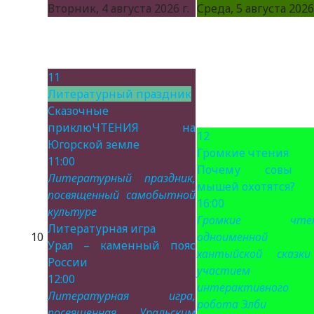
Вторник, 4 августа 2026 г.
Среда, 5 августа 2026 
11
Литературный праздник
Сказочные
приклюЧТЕНИЯ на
12
Югорской земле
Громкие чтения
11:00
Почему совы 
Литературный праздник,
мышей охотятся?
посвященный самобытной
16:00
культуре
Громкие чтен
Литературная игра
10
одноименной
Урал – каменный пояс
хантыйской сказк
России
участием
12:00
интерактивного
Литературная игра,
робота Элби
посвященная Уральским