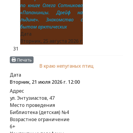
по книге Олега Сотникова
«Папанинцы. Дрейф на
льдине». Знакомство с
бытом арктических
Дата :
Вторник, 25 августа 2026 г.
31
Печать
В краю непуганых птиц
Дата
Вторник, 21 июля 2026 г.
12:00
Адрес
ул. Энтузиастов, 47
Место проведения
Библиотека (детская) №4
Возрастное ограничение
6+