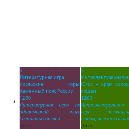
4
5
Литературная игра
Интеллектуальная и
Уральские горы.
Югра – край хоро
Каменный пояс России
людей
12:00
12:00
3
Литературная игра по
Интеллектуальная
одноимённой книге
игра, посвящен
Светланы Горевой
людям, внесшим вклад
Дата :
Дата 