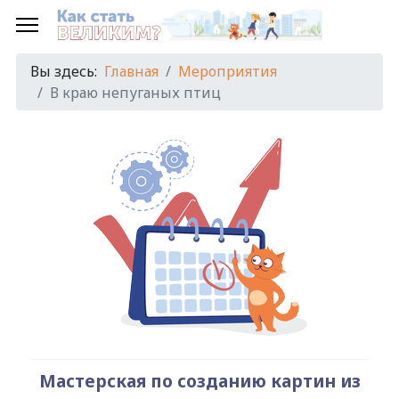
Предыдущий
Предыдущий
Следующий
Следующий
год
месяц
год
месяц
Вы здесь:
Главная
Мероприятия
В краю непуганых птиц
Мастерская по созданию картин из