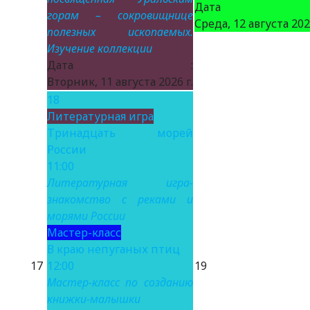
Дата 
горам – сокровищнице
Среда, 12 августа 2026
полезных ископаемых.
Изучение коллекции
Дата :
Вторник, 11 августа 2026 г.
18
Литературная игра
Тринадцать морей
России
11:00
Литературная игра-
знакомство с реками и
морями России
Мастер-класс
В краю непуганых птиц
17
12:00
19
Мастер-класс по созданию
книжки-малышки