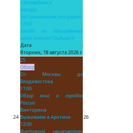
«Заповедник в
Беседа
Экстремальная география
12:00
Беседа по одноимённой
книге Алексея Гридина о
Дата :
Вторник, 18 августа 2026 г.
25
Обзор
От Москвы до
Владивостока
11:00
Обзор книг о городах
России
Викторина
24
Выживаем в Арктике
26
12:00
Викторина - «выживалка»