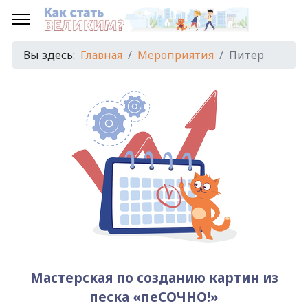
Предыдущий
Предыдущий
Следующий
Следующий
год
месяц
год
месяц
Вы здесь:
Главная
Мероприятия
Питер
Мастерская по созданию картин из
песка «пеСОЧНО!»