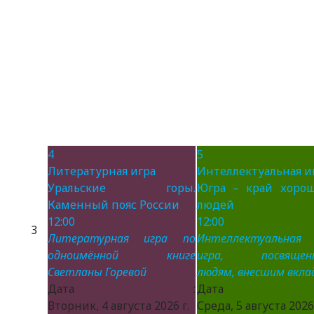
4
5
Литературная игра
Интеллектуальная и
Уральские горы.
Югра – край хоро
Каменный пояс России
людей
12:00
12:00
3
Литературная игра по
Интеллектуальная
одноимённой книге
игра, посвящен
Светланы Горевой
людям, внесшим вклад
Дата :
Дата 
Вторник, 4 августа 2026 г.
Среда, 5 августа 2026 