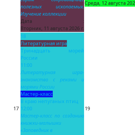
Среда, 12 августа 2026
полезных ископаемых.
Изучение коллекции
Дата :
Вторник, 11 августа 2026 г.
18
Литературная игра
Тринадцать морей
России
11:00
Литературная игра-
знакомство с реками и
морями России
Мастер-класс
В краю непуганых птиц
17
12:00
19
Мастер-класс по созданию
книжки-малышки
«Заповедник в