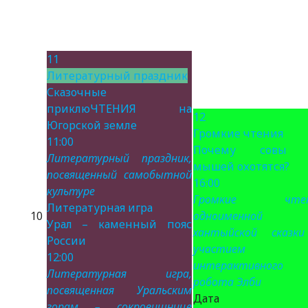
11
Литературный праздник
Сказочные
приклюЧТЕНИЯ на
12
Югорской земле
Громкие чтения
11:00
Почему совы 
Литературный праздник,
мышей охотятся?
посвященный самобытной
16:00
культуре
Громкие чтен
Литературная игра
10
одноименной
Урал – каменный пояс
хантыйской сказк
России
участием
12:00
интерактивного
Литературная игра,
робота Элби
посвященная Уральским
Дата 
горам – сокровищнице