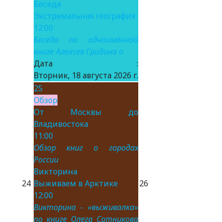
Беседа
Экстремальная география
12:00
Беседа по одноимённой
книге Алексея Гридина о
Дата :
Вторник, 18 августа 2026 г.
25
Обзор
От Москвы до
Владивостока
11:00
Обзор книг о городах
России
Викторина
24
Выживаем в Арктике
26
12:00
Викторина - «выживалка»
по книге Олега Сотникова