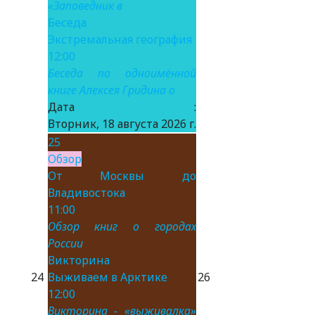
«Заповедник в
Беседа
Экстремальная география
12:00
Беседа по одноимённой
книге Алексея Гридина о
Дата :
Вторник, 18 августа 2026 г.
25
Обзор
От Москвы до
Владивостока
11:00
Обзор книг о городах
России
Викторина
24
Выживаем в Арктике
26
12:00
Викторина - «выживалка»