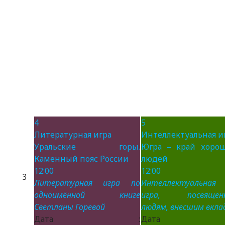
4
5
Литературная игра
Интеллектуальная и
Уральские горы.
Югра – край хоро
Каменный пояс России
людей
12:00
12:00
3
Литературная игра по
Интеллектуальная
одноимённой книге
игра, посвящен
Светланы Горевой
людям, внесшим вклад
Дата :
Дата 