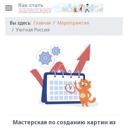
Предыдущий
Предыдущий
Следующий
Следующий
год
месяц
год
месяц
Вы здесь:
Главная
Мероприятия
Уютная Россия
Мастерская по созданию картин из