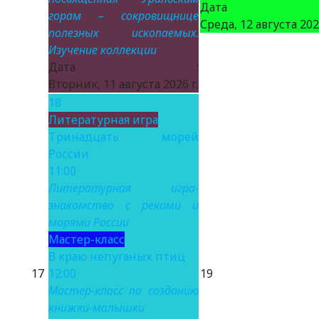
Дата 
горам – сокровищнице
Среда, 12 августа 2026
полезных ископаемых.
Изучение коллекции
Дата :
Вторник, 11 августа 2026 г.
18
Литературная игра
Тринадцать морей
России
11:00
Литературная игра-
знакомство с реками и
морями России
Мастер-класс
В краю непуганых птиц
17
12:00
19
Мастер-класс по созданию
книжки-малышки