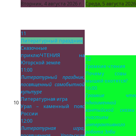
Вторник, 4 августа 2026 г.
Среда, 5 августа 2026 
11
Литературный праздник
Сказочные
приклюЧТЕНИЯ на
12
Югорской земле
Громкие чтения
11:00
Почему совы 
Литературный праздник,
мышей охотятся?
посвященный самобытной
16:00
культуре
Громкие чтен
Литературная игра
10
одноименной
Урал – каменный пояс
хантыйской сказк
России
участием
12:00
интерактивного
Литературная игра,
робота Элби
посвященная Уральским