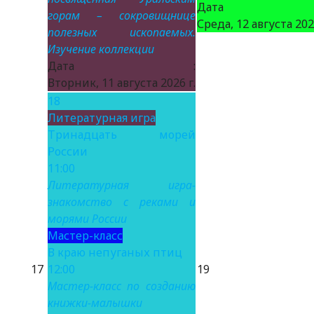
Дата 
горам – сокровищнице
Среда, 12 августа 2026
полезных ископаемых.
Изучение коллекции
Дата :
Вторник, 11 августа 2026 г.
18
Литературная игра
Тринадцать морей
России
11:00
Литературная игра-
знакомство с реками и
морями России
Мастер-класс
В краю непуганых птиц
17
12:00
19
Мастер-класс по созданию
книжки-малышки