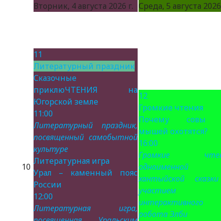
Вторник, 4 августа 2026 г.
Среда, 5 августа 2026 
11
Литературный праздник
Сказочные
приклюЧТЕНИЯ на
12
Югорской земле
Громкие чтения
11:00
Почему совы 
Литературный праздник,
мышей охотятся?
посвященный самобытной
16:00
культуре
Громкие чтен
Литературная игра
10
одноименной
Урал – каменный пояс
хантыйской сказк
России
участием
12:00
интерактивного
Литературная игра,
робота Элби
посвященная Уральским