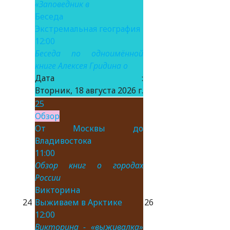
«Заповедник в
Беседа
Экстремальная география
12:00
Беседа по одноимённой
книге Алексея Гридина о
Дата :
Вторник, 18 августа 2026 г.
25
Обзор
От Москвы до
Владивостока
11:00
Обзор книг о городах
России
Викторина
24
Выживаем в Арктике
26
12:00
Викторина - «выживалка»