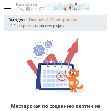
Предыдущий
Предыдущий
Следующий
Следующий
год
месяц
год
месяц
Вы здесь:
Главная
Мероприятия
Экстремальная география
Мастерская по созданию картин из