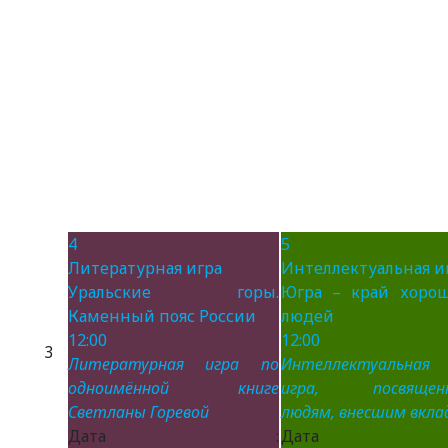
4
5
Литературная игра
Интеллектуальная и
Уральские горы.
Югра – край хоро
Каменный пояс России
людей
12:00
12:00
3
Литературная игра по
Интеллектуальная
одноимённой книге
игра, посвящен
Светланы Горевой
людям, внесшим вклад
Дата :
Дата 