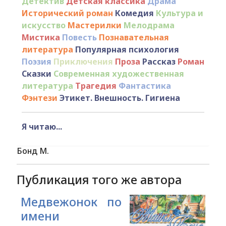
Детектив
Детская классика
Драма
Исторический роман
Комедия
Культура и
искусство
Мастерилки
Мелодрама
Мистика
Повесть
Познавательная
литература
Популярная психология
Поэзия
Приключения
Проза
Рассказ
Роман
Сказки
Современная художественная
литература
Трагедия
Фантастика
Фэнтези
Этикет. Внешность. Гигиена
Я читаю...
Бонд М.
Публикация того же автора
Медвежонок по
имени