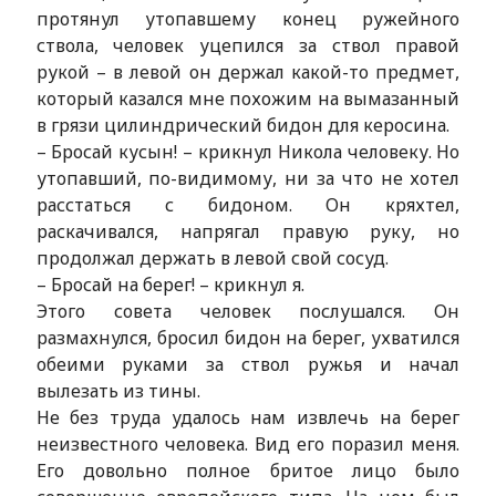
протянул утопавшему конец ружейного
ствола, человек уцепился за ствол правой
рукой – в левой он держал какой-то предмет,
который казался мне похожим на вымазанный
в грязи цилиндрический бидон для керосина.
– Бросай кусын! – крикнул Никола человеку. Но
утопавший, по-видимому, ни за что не хотел
расстаться с бидоном. Он кряхтел,
раскачивался, напрягал правую руку, но
продолжал держать в левой свой сосуд.
– Бросай на берег! – крикнул я.
Этого совета человек послушался. Он
размахнулся, бросил бидон на берег, ухватился
обеими руками за ствол ружья и начал
вылезать из тины.
Не без труда удалось нам извлечь на берег
неизвестного человека. Вид его поразил меня.
Его довольно полное бритое лицо было