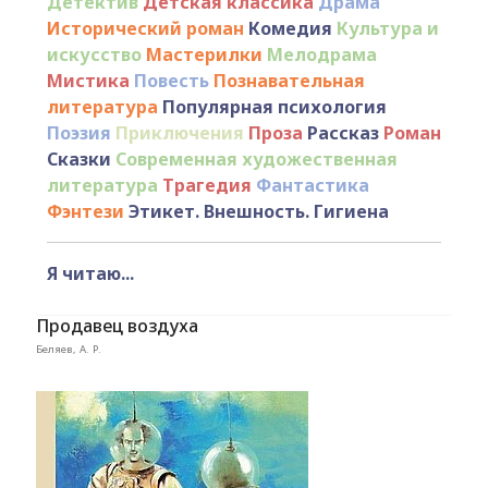
Детектив
Детская классика
Драма
Исторический роман
Комедия
Культура и
искусство
Мастерилки
Мелодрама
Мистика
Повесть
Познавательная
литература
Популярная психология
Поэзия
Приключения
Проза
Рассказ
Роман
Сказки
Современная художественная
литература
Трагедия
Фантастика
Фэнтези
Этикет. Внешность. Гигиена
Я читаю...
Продавец воздуха
Беляев, А. Р.