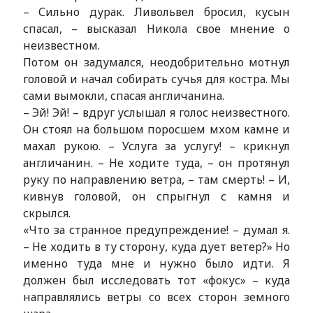
– Сильно дурак. Ливольвел бросил, кусын
спасал, – высказал Никола свое мнение о
неизвестном.
Потом он задумался, неодобрительно мотнул
головой и начал собирать сучья для костра. Мы
сами вымокли, спасая англичанина.
– Эй! Эй! – вдруг услышал я голос неизвестного.
Он стоял на большом поросшем мхом камне и
махал рукою. – Услуга за услугу! – крикнул
англичанин. – Не ходите туда, – он протянул
руку по направлению ветра, – там смерть! – И,
кивнув головой, он спрыгнул с камня и
скрылся.
«Что за странное предупреждение! – думал я.
– Не ходить в ту сторону, куда дует ветер?» Но
именно туда мне и нужно было идти. Я
должен был исследовать тот «фокус» – куда
направлялись ветры со всех сторон земного