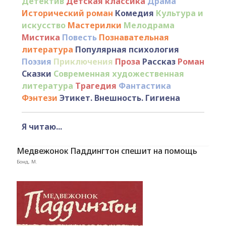
Детектив
Детская классика
Драма
Исторический роман
Комедия
Культура и
искусство
Мастерилки
Мелодрама
Мистика
Повесть
Познавательная
литература
Популярная психология
Поэзия
Приключения
Проза
Рассказ
Роман
Сказки
Современная художественная
литература
Трагедия
Фантастика
Фэнтези
Этикет. Внешность. Гигиена
Я читаю...
Медвежонок Паддингтон спешит на помощь
Бонд, М.