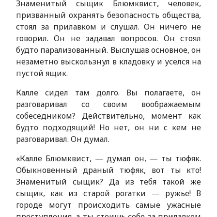
Знаменитый сыщик Блюмквист, человек,
призванный охранять безопасность общества,
стоял за прилавком и слушал. Он ничего не
говорил. Он не задавал вопросов. Он стоял
будто парализованный. Выслушав основное, он
незаметно выскользнул в кладовку и уселся на
пустой ящик.
Калле сидел там долго. Вы полагаете, он
разговаривал со своим воображаемым
собеседником? Действительно, момент как
будто подходящий! Но нет, он ни с кем не
разговаривал. Он думал.
«Калле Блюмквист, — думал он, — ты тюфяк.
Обыкновенный драный тюфяк, вот ты кто!
Знаменитый сыщик? Да из тебя такой же
сыщик, как из старой рогатки — ружье! В
городе могут происходить самые ужасные
преступления, а ты стоишь себе за прилавком