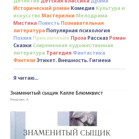
Детектив
Детская классика
Драма
Исторический роман
Комедия
Культура и
искусство
Мастерилки
Мелодрама
Мистика
Повесть
Познавательная
литература
Популярная психология
Поэзия
Приключения
Проза
Рассказ
Роман
Сказки
Современная художественная
литература
Трагедия
Фантастика
Фэнтези
Этикет. Внешность. Гигиена
Я читаю...
Знаменитый сыщик Калле Блюмквист
Линдгрен, А.