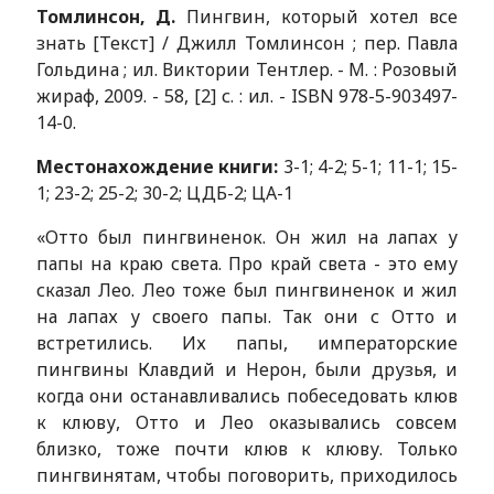
Томлинсон, Д.
Пингвин, который хотел все
знать [Текст] / Джилл Томлинсон ; пер. Павла
Гольдина ; ил. Виктории Тентлер. - М. : Розовый
жираф, 2009. - 58, [2] с. : ил. - ISBN 978-5-903497-
14-0.
Местонахождение книги:
3-1; 4-2; 5-1; 11-1; 15-
1; 23-2; 25-2; 30-2; ЦДБ-2; ЦА-1
«Отто был пингвиненок. Он жил на лапах у
папы на краю света. Про край света - это ему
сказал Лео. Лео тоже был пингвиненок и жил
на лапах у своего папы. Так они с Отто и
встретились. Их папы, им­ператорские
пингвины Клавдий и Нерон, были друзья, и
когда они останавливались побеседовать клюв
к клюву, Отто и Лео оказыва­лись совсем
близко, тоже почти клюв к клюву. Только
пингвинятам, чтобы поговорить, приходилось