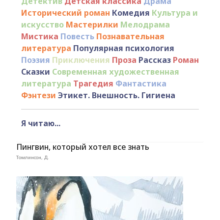
Детектив
Детская классика
Драма
Исторический роман
Комедия
Культура и
искусство
Мастерилки
Мелодрама
Мистика
Повесть
Познавательная
литература
Популярная психология
Поэзия
Приключения
Проза
Рассказ
Роман
Сказки
Современная художественная
литература
Трагедия
Фантастика
Фэнтези
Этикет. Внешность. Гигиена
Я читаю...
Пингвин, который хотел все знать
Томлинсон, Д.