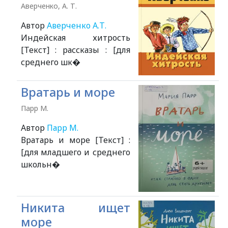
Аверченко, А. Т.
Автор
Аверченко А.Т.
Индейская хитрость
[Текст] : рассказы : [для
среднего шк�
Вратарь и море
Парр М.
Автор
Парр М.
Вратарь и море [Текст] :
[для младшего и среднего
школьн�
Никита ищет
море