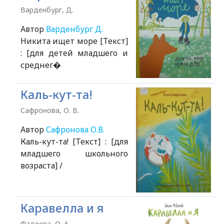
Варденбург, Д.
Автор
Варденбург Д.
Никита ищет море [Текст]
: [для детей младшего и
среднег�
Каль-кут-та!
Сафронова, О. В.
Автор
Сафронова О.В.
Каль-кут-та! [Текст] : [для
младшего школьного
возраста] /
Каравелла и я
Фадеева, О. А.