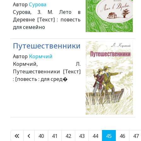
Автор
Сурова
Сурова, З. М. Лето в
Деревне [Текст] : повесть
для семейно
Путешественники
Автор
Кормчий
Кормчий, Л.
Путешественники [Текст]
: [повесть : для сред�
Alexandria Book Library
40
41
42
43
44
45
46
47