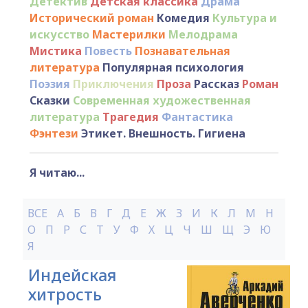
Детектив
Детская классика
Драма
Исторический роман
Комедия
Культура и
искусство
Мастерилки
Мелодрама
Мистика
Повесть
Познавательная
литература
Популярная психология
Поэзия
Приключения
Проза
Рассказ
Роман
Сказки
Современная художественная
литература
Трагедия
Фантастика
Фэнтези
Этикет. Внешность. Гигиена
Я читаю...
ВСЕ
А
Б
В
Г
Д
Е
Ж
З
И
К
Л
М
Н
О
П
Р
С
Т
У
Ф
Х
Ц
Ч
Ш
Щ
Э
Ю
Я
Индейская
хитрость