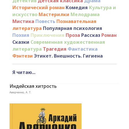
Детектив
Детская классика
Драма
Исторический роман
Комедия
Культура и
искусство
Мастерилки
Мелодрама
Мистика
Повесть
Познавательная
литература
Популярная психология
Поэзия
Приключения
Проза
Рассказ
Роман
Сказки
Современная художественная
литература
Трагедия
Фантастика
Фэнтези
Этикет. Внешность. Гигиена
Я читаю...
Индейская хитрость
Аверченко, А. Т.