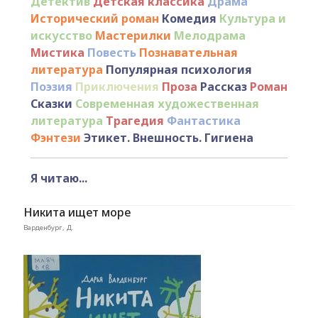
Детектив
Детская классика
Драма
Исторический роман
Комедия
Культура и
искусство
Мастерилки
Мелодрама
Мистика
Повесть
Познавательная
литература
Популярная психология
Поэзия
Приключения
Проза
Рассказ
Роман
Сказки
Современная художественная
литература
Трагедия
Фантастика
Фэнтези
Этикет. Внешность. Гигиена
Я читаю...
Никита ищет море
Варденбург, Д.