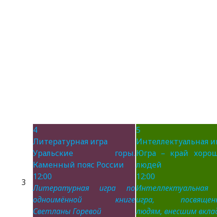
4
5
Литературная игра
Интеллектуальная и
Уральские горы.
Югра – край хоро
Каменный пояс России
людей
12:00
12:00
3
Литературная игра по
Интеллектуальная
одноимённой книге
игра, посвящен
Светланы Горевой
людям, внесшим вклад