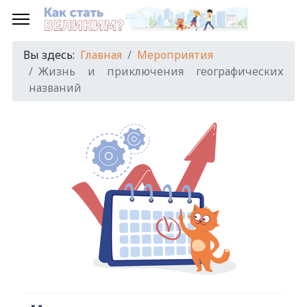
Предыдущий
Предыдущий
Следующий
Следующий
год
месяц
год
месяц
Вы здесь:
Главная
Мероприятия
Жизнь и приключения географических
названий