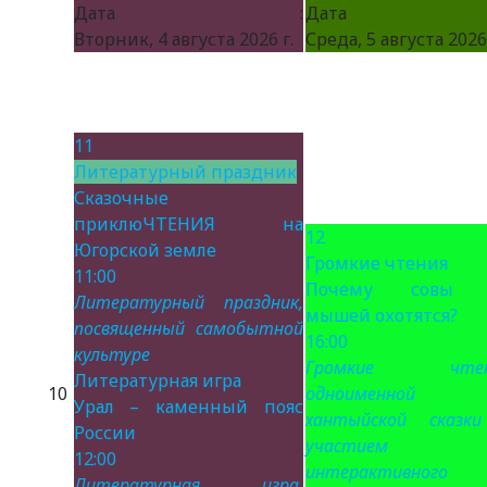
Дата :
Дата 
Вторник, 4 августа 2026 г.
Среда, 5 августа 2026 
11
Литературный праздник
Сказочные
приклюЧТЕНИЯ на
12
Югорской земле
Громкие чтения
11:00
Почему совы 
Литературный праздник,
мышей охотятся?
посвященный самобытной
16:00
культуре
Громкие чтен
Литературная игра
10
одноименной
Урал – каменный пояс
хантыйской сказк
России
участием
12:00
интерактивного
Литературная игра,