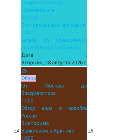
книжки-малышки
«Заповедник в
Беседа
Экстремальная география
12:00
Беседа по одноимённой
книге Алексея Гридина о
Дата :
Вторник, 18 августа 2026 г.
25
Обзор
От Москвы до
Владивостока
11:00
Обзор книг о городах
России
Викторина
24
Выживаем в Арктике
26
12:00