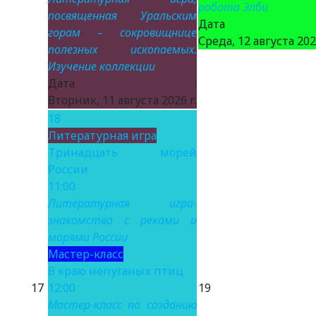
робота Элби
посвященная Уральским
Дата 
горам – сокровищнице
Среда, 12 августа 2026
полезных ископаемых.
Изучение коллекции
Дата :
Вторник, 11 августа 2026 г.
18
Литературная игра
Тринадцать морей
России
11:00
Литературная игра-
знакомство с реками и
морями России
Мастер-класс
В краю непуганых птиц
17
12:00
19
Мастер-класс по созданию