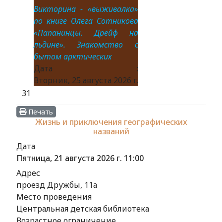
Викторина - «выживалка»
по книге Олега Сотникова
«Папанинцы. Дрейф на
льдине». Знакомство с
бытом арктических
Дата :
Вторник, 25 августа 2026 г.
31
Печать
Жизнь и приключения географических
названий
Дата
Пятница, 21 августа 2026 г.
11:00
Адрес
проезд Дружбы, 11а
Место проведения
Центральная детская библиотека
Возрастное ограничение