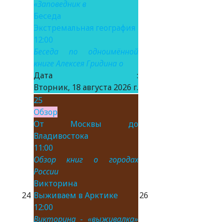
«Заповедник в
Беседа
Экстремальная география
12:00
Беседа по одноимённой
книге Алексея Гридина о
Дата :
Вторник, 18 августа 2026 г.
25
Обзор
От Москвы до
Владивостока
11:00
Обзор книг о городах
России
Викторина
24
Выживаем в Арктике
26
12:00
Викторина - «выживалка»