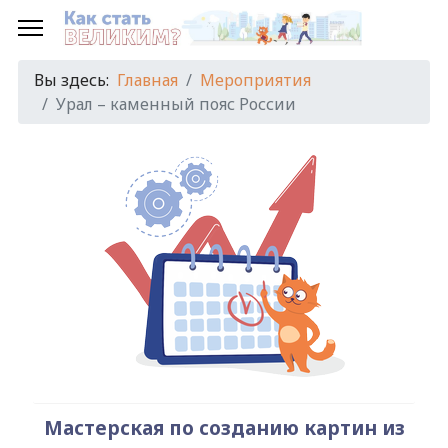
Предыдущий
Предыдущий
Следующий
Следующий
год
месяц
год
месяц
Вы здесь:
Главная
Мероприятия
Урал – каменный пояс России
Мастерская по созданию картин из