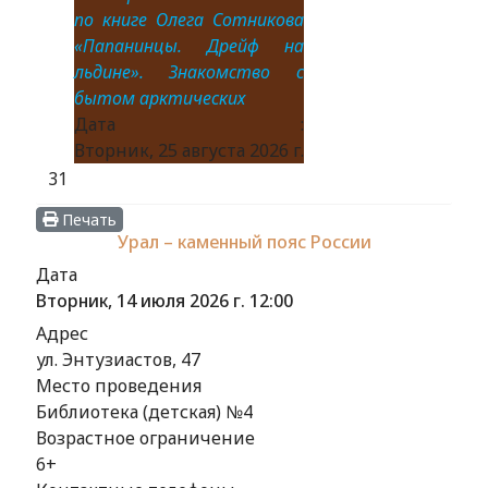
по книге Олега Сотникова
«Папанинцы. Дрейф на
льдине». Знакомство с
бытом арктических
Дата :
Вторник, 25 августа 2026 г.
31
Печать
Урал – каменный пояс России
Дата
Вторник, 14 июля 2026 г.
12:00
Адрес
ул. Энтузиастов, 47
Место проведения
Библиотека (детская) №4
Возрастное ограничение
6+