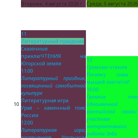
Вторник, 4 августа 2026 г.
Среда, 5 августа 2026 
11
Литературный праздник
Сказочные
приклюЧТЕНИЯ на
12
Югорской земле
Громкие чтения
11:00
Почему совы 
Литературный праздник,
мышей охотятся?
посвященный самобытной
16:00
культуре
Громкие чтен
Литературная игра
10
одноименной
Урал – каменный пояс
хантыйской сказк
России
участием
12:00
интерактивного
Литературная игра,
робота Элби
посвященная Уральским