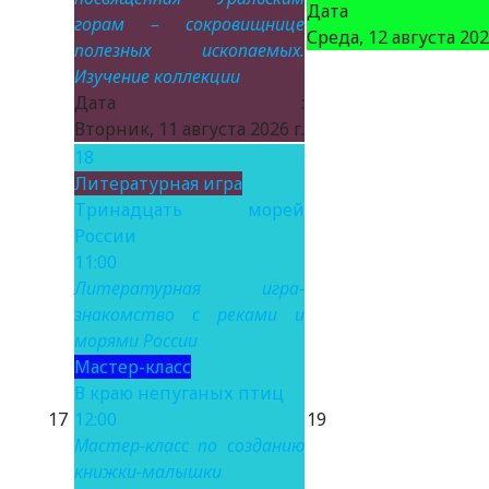
Дата 
горам – сокровищнице
Среда, 12 августа 2026
полезных ископаемых.
Изучение коллекции
Дата :
Вторник, 11 августа 2026 г.
18
Литературная игра
Тринадцать морей
России
11:00
Литературная игра-
знакомство с реками и
морями России
Мастер-класс
В краю непуганых птиц
17
12:00
19
Мастер-класс по созданию
книжки-малышки