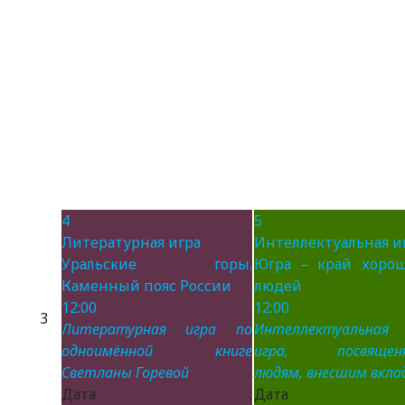
4
5
Литературная игра
Интеллектуальная и
Уральские горы.
Югра – край хоро
Каменный пояс России
людей
12:00
12:00
3
Литературная игра по
Интеллектуальная
одноимённой книге
игра, посвящен
Светланы Горевой
людям, внесшим вклад
Дата :
Дата 