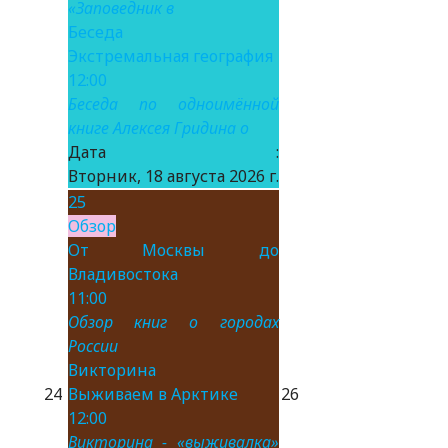
«Заповедник в
Беседа
Экстремальная география
12:00
Беседа по одноимённой
книге Алексея Гридина о
Дата :
Вторник, 18 августа 2026 г.
25
Обзор
От Москвы до
Владивостока
11:00
Обзор книг о городах
России
Викторина
24
Выживаем в Арктике
26
12:00
Викторина - «выживалка»