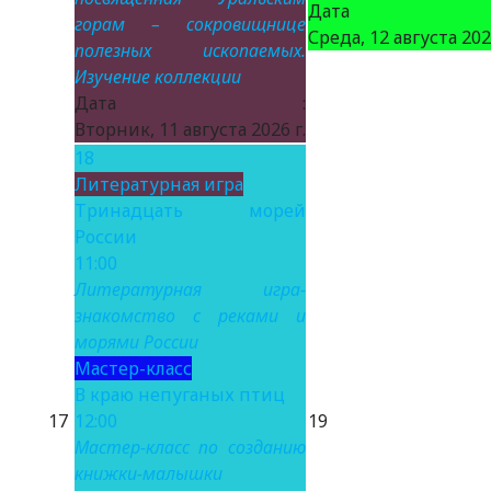
Дата 
горам – сокровищнице
Среда, 12 августа 2026
полезных ископаемых.
Изучение коллекции
Дата :
Вторник, 11 августа 2026 г.
18
Литературная игра
Тринадцать морей
России
11:00
Литературная игра-
знакомство с реками и
морями России
Мастер-класс
В краю непуганых птиц
17
12:00
19
Мастер-класс по созданию
книжки-малышки