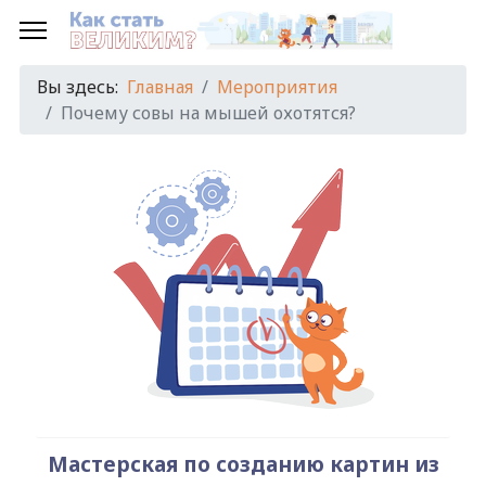
Предыдущий
Предыдущий
Следующий
Следующий
год
месяц
год
месяц
Вы здесь:
Главная
Мероприятия
Почему совы на мышей охотятся?
Мастерская по созданию картин из