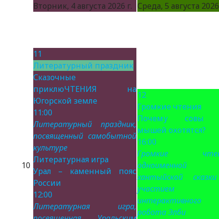
Вторник, 4 августа 2026 г.
Среда, 5 августа 2026 
11
Литературный праздник
Сказочные
приклюЧТЕНИЯ на
12
Югорской земле
Громкие чтения
11:00
Почему совы 
Литературный праздник,
мышей охотятся?
посвященный самобытной
16:00
культуре
Громкие чтен
Литературная игра
10
одноименной
Урал – каменный пояс
хантыйской сказк
России
участием
12:00
интерактивного
Литературная игра,
робота Элби
посвященная Уральским