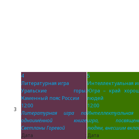
4
5
Литературная игра
Интеллектуальная и
Уральские горы.
Югра – край хоро
Каменный пояс России
людей
12:00
12:00
3
Литературная игра по
Интеллектуальная
одноимённой книге
игра, посвящен
Светланы Горевой
людям, внесшим вклад
Дата :
Дата 