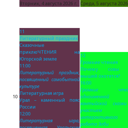
Вторник, 4 августа 2026 г.
Среда, 5 августа 2026 
11
Литературный праздник
Сказочные
приклюЧТЕНИЯ на
12
Югорской земле
Громкие чтения
11:00
Почему совы 
Литературный праздник,
мышей охотятся?
посвященный самобытной
16:00
культуре
Громкие чтен
Литературная игра
10
одноименной
Урал – каменный пояс
хантыйской сказк
России
участием
12:00
интерактивного
Литературная игра,
робота Элби
посвященная Уральским