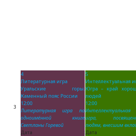
4
5
Литературная игра
Интеллектуальная и
Уральские горы.
Югра – край хоро
Каменный пояс России
людей
12:00
12:00
3
Литературная игра по
Интеллектуальная
одноимённой книге
игра, посвящен
Светланы Горевой
людям, внесшим вклад
Дата :
Дата 