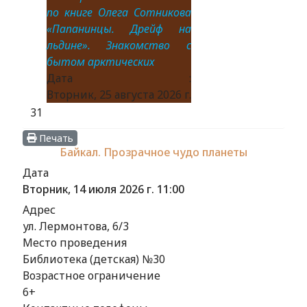
по книге Олега Сотникова
«Папанинцы. Дрейф на
льдине». Знакомство с
бытом арктических
Дата :
Вторник, 25 августа 2026 г.
31
Печать
Байкал. Прозрачное чудо планеты
Дата
Вторник, 14 июля 2026 г.
11:00
Адрес
ул. Лермонтова, 6/3
Место проведения
Библиотека (детская) №30
Возрастное ограничение
6+