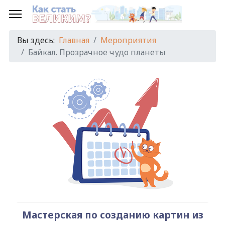
Предыдущий
Предыдущий
Следующий
Следующий
год
месяц
год
месяц
Вы здесь:
Главная
Мероприятия
Байкал. Прозрачное чудо планеты
Мастерская по созданию картин из