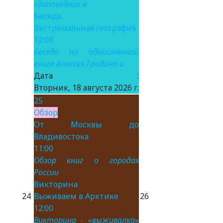
«Заповедник в
Беседа
Экстремальная география
12:00
Беседа по одноимённой
книге Алексея Гридина о
Дата :
Вторник, 18 августа 2026 г.
25
Обзор
От Москвы до
Владивостока
11:00
Обзор книг о городах
России
Викторина
24
Выживаем в Арктике
26
12:00
Викторина - «выживалка»