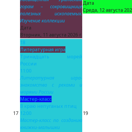
Дата 
горам – сокровищнице
Среда, 12 августа 2026
полезных ископаемых.
Изучение коллекции
Дата :
Вторник, 11 августа 2026 г.
18
Литературная игра
Тринадцать морей
России
11:00
Литературная игра-
знакомство с реками и
морями России
Мастер-класс
В краю непуганых птиц
17
12:00
19
Мастер-класс по созданию
книжки-малышки