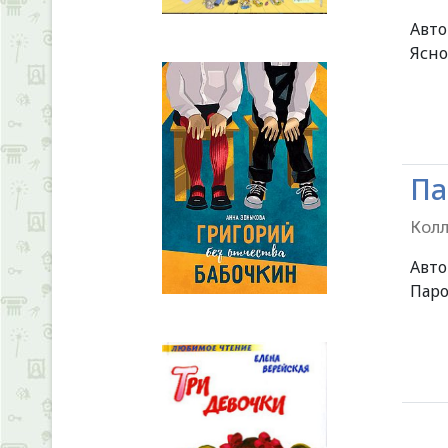
Авт
Ясно
Па
Колл
Авт
Паро