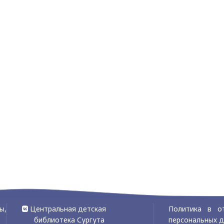
ы,
Центральная детская
Политика в о
библиотека Сургута
персональных 