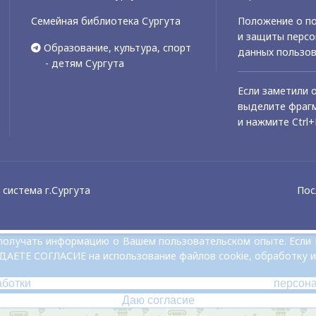
Семейная библиотека Сургута
Положение о по
и защиты перс
Образование, культура, спорт
данных пользо
- детям Сургута
Если заметили 
выделите фрагм
и нажмите Ctrl+
система г.Сургута
Пос
и получать информацию о Вашем пользовательском опыте. Если
 ДАЕТЕ СОГЛАСИЕ на использование файлов cookie, обработку и
аботки персон
Даю согласие