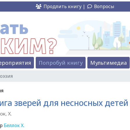
Продлить книгу |
Вопросы
ероприятия
Попробуй книгу
Мультимедиа
оэзия
ия
ига зверей для несносных детей
ок, Х.
ор
Беллок Х.