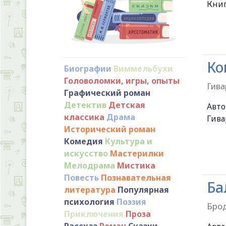
Книг
Ко
Биографии
Виммельбухи
Головоломки, игры, опыты
Гива
Графический роман
Детектив
Детская
Авт
классика
Драма
Гива
Исторический роман
Комедия
Культура и
искусство
Мастерилки
Мелодрама
Мистика
Повесть
Познавательная
Ба
литература
Популярная
психология
Поэзия
Брод
Приключения
Проза
Рассказ
Роман
Сказки