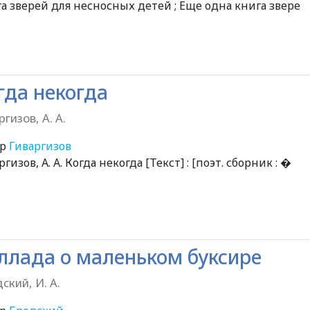
а зверей для несносных детей ; Еще одна книга звере
гда некогда
ргизов, А. А.
ор
Гиваргизов
ргизов, А. А. Когда некогда [Текст] : [поэт. сборник : �
ллада о маленьком буксире
ский, И. А.