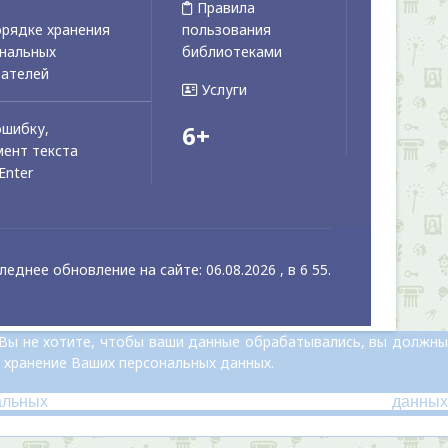
Правила
рядке хранения
пользования
ональных
библиотеками
вателей
Услуги
ошибку,
6+
ент текста
Enter
леднее обновление на сайте: 06.08.2026 , в 6 55.
 Вы не хотите, чтобы ваши данные обрабатывались, вы должны
 хранение Ваших персональных данных.
альных данных