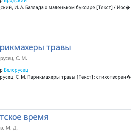
ор
Бродский
ский, И. А. Баллада о маленьком буксире [Текст] / Иос�
рикмахеры травы
русец, С. М.
ор
Белорусец
русец, С. М. Парикмахеры травы [Текст] : стихотворен�
тское время
в, М. Д.