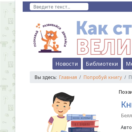
Поиск
Новости
Библиотеки
М
Вы здесь:
Главная
Попробуй книгу
П
Поэз
Кн
Белл
Авт