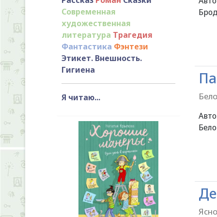
Авт
Современная
Брод
художественная
литература
Трагедия
Фантастика
Фэнтези
Этикет. Внешность.
Гигиена
Па
Бело
Я читаю...
Авт
Бело
Де
Ясно