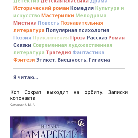
Детектив
Детская классика
Драма
Исторический роман
Комедия
Культура и
искусство
Мастерилки
Мелодрама
Мистика
Повесть
Познавательная
литература
Популярная психология
Поэзия
Приключения
Проза
Рассказ
Роман
Сказки
Современная художественная
литература
Трагедия
Фантастика
Фэнтези
Этикет. Внешность. Гигиена
Я читаю...
Кот Сократ выходит на орбиту. Записки
котонавта
Самарский, М. А.