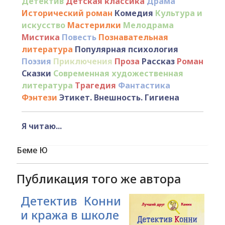
Детектив
Детская классика
Драма
Исторический роман
Комедия
Культура и
искусство
Мастерилки
Мелодрама
Мистика
Повесть
Познавательная
литература
Популярная психология
Поэзия
Приключения
Проза
Рассказ
Роман
Сказки
Современная художественная
литература
Трагедия
Фантастика
Фэнтези
Этикет. Внешность. Гигиена
Я читаю...
Беме Ю
Публикация того же автора
Детектив Конни
и кража в школе