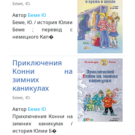
Беме, Ю.
Автор
Беме Ю
Беме, Ю. / история Юлии
Беме ; перевод с
немецкого Кап�
Приключения
Конни на
зимних
каникулах
Беме, Ю.
Автор
Беме Ю
Приключения Конни на
зимних каникулах /
история Юлии Б�