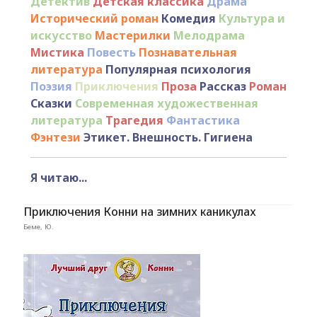
Детектив
Детская классика
Драма
Исторический роман
Комедия
Культура и
искусство
Мастерилки
Мелодрама
Мистика
Повесть
Познавательная
литература
Популярная психология
Поэзия
Приключения
Проза
Рассказ
Роман
Сказки
Современная художественная
литература
Трагедия
Фантастика
Фэнтези
Этикет. Внешность. Гигиена
Я читаю...
Приключения Конни на зимних каникулах
Беме, Ю.