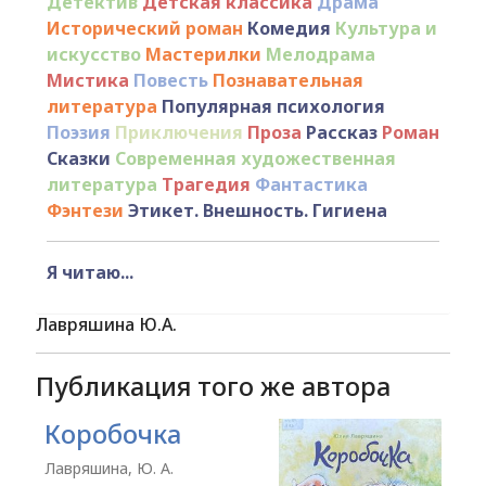
Детектив
Детская классика
Драма
Исторический роман
Комедия
Культура и
искусство
Мастерилки
Мелодрама
Мистика
Повесть
Познавательная
литература
Популярная психология
Поэзия
Приключения
Проза
Рассказ
Роман
Сказки
Современная художественная
литература
Трагедия
Фантастика
Фэнтези
Этикет. Внешность. Гигиена
Я читаю...
Лавряшина Ю.А.
Публикация того же автора
Коробочка
Лавряшина, Ю. А.