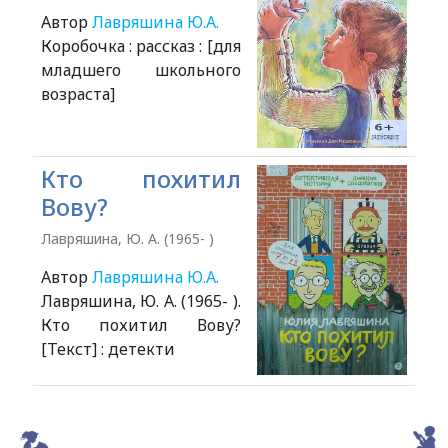
Автор
Лавряшина Ю.А.
Коробочка : рассказ : [для
младшего школьного
возраста]
Кто похитил
Вову?
Лавряшина, Ю. А. (1965- )
Автор
Лавряшина Ю.А.
Лавряшина, Ю. А. (1965- ).
Кто похитил Вову?
[Текст] : детекти
Alexandria Book Library