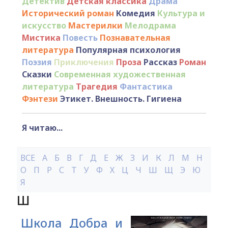
Детектив
Детская классика
Драма
Исторический роман
Комедия
Культура и
искусство
Мастерилки
Мелодрама
Мистика
Повесть
Познавательная
литература
Популярная психология
Поэзия
Приключения
Проза
Рассказ
Роман
Сказки
Современная художественная
литература
Трагедия
Фантастика
Фэнтези
Этикет. Внешность. Гигиена
Я читаю...
ВСЕ
А
Б
В
Г
Д
Е
Ж
З
И
К
Л
М
Н
О
П
Р
С
Т
У
Ф
Х
Ц
Ч
Ш
Щ
Э
Ю
Я
Ш
Школа Добра и