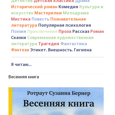
Детектив
Детская классика
Драма
Исторический роман
Комедия
Культура и
искусство
Мастерилки
Мелодрама
Мистика
Повесть
Познавательная
литература
Популярная психология
Поэзия
Приключения
Проза
Рассказ
Роман
Сказки
Современная художественная
литература
Трагедия
Фантастика
Фэнтези
Этикет. Внешность. Гигиена
Я читаю...
Весенняя книга