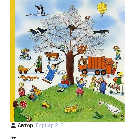
Автор:
Бернар Р. С.
0+