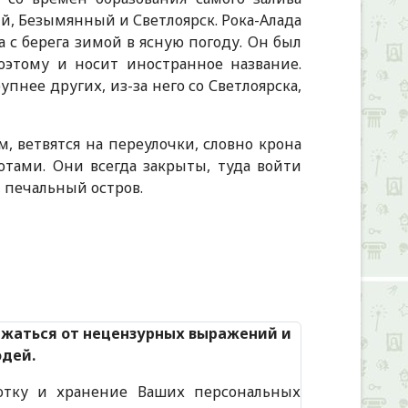
ый, Безымянный и Светлоярск. Рока-Алада
 с берега зимой в ясную погоду. Он был
этому и носит иностранное название.
нее других, из-за него со Светлоярска,
, ветвятся на переулочки, словно крона
ротами. Они всегда закрыты, туда войти
, печальный остров.
Alexandria Book Library
ржаться от нецензурных выражений и
юдей.
отку и хранение Ваших персональных