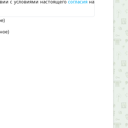
твии с условиями настоящего
согласия
на
ое)
ное)