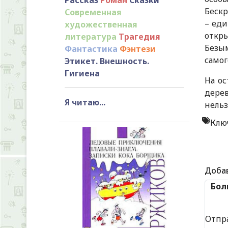
Бескр
Современная
– еди
художественная
откр
литература
Трагедия
Безым
Фантастика
Фэнтези
самог
Этикет. Внешность.
Гигиена
На ос
дерев
Я читаю...
нельз
Клю
Доба
Бол
Отпр