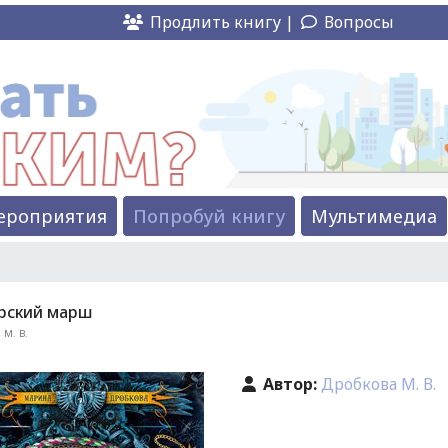
Продлить книгу |
Вопросы
ероприятия
Попробуй книгу
Мультимедиа
рский марш
 М. В.
Автор:
Дробкова М. В.