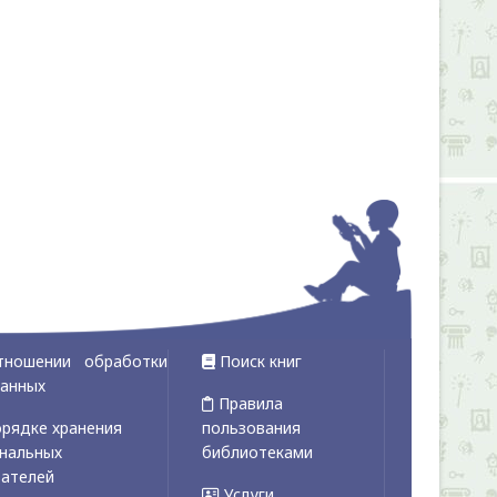
тношении обработки
Поиск книг
данных
Правила
рядке хранения
пользования
ональных
библиотеками
вателей
Услуги