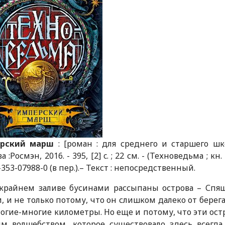
рский марш
: [роман : для среднего и старшего шко
 :Росмэн, 2016. - 395, [2] c. ; 22 см. - (Техноведьма ; кн
-353-07988-0 (в пер.).– Текст : непосредственный.
скрайнем заливе бусинами рассыпаны острова – Спящ
, и не только потому, что он слишком далеко от берега
огие-многие километры. Но еще и потому, что эти ост
м волшебством, которое существовало здесь всегда