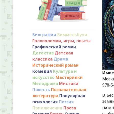
Биографии
Виммельбухи
Головоломки, игры, опыты
Графический роман
Детектив
Детская
классика
Драма
Исторический роман
Комедия
Культура и
Импе
искусство
Мастерилки
Москва
Мелодрама
Мистика
978-5
Повесть
Познавательная
В Бе
литература
Популярная
земли
психология
Поэзия
на мн
Приключения
Проза
особы
Рассказ
Роман
Сказки