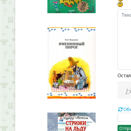
Остал
Об
Отпр