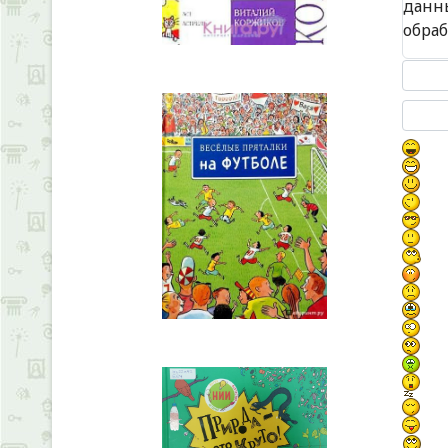
данн
обра
Текст