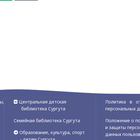
ы,
Центральная детская
Политика в о
библиотека Сургута
персональных 
Семейная библиотека Сургута
Положение о по
и защиты перс
Образование, культура, спорт
данных пользо
- детям Сургута