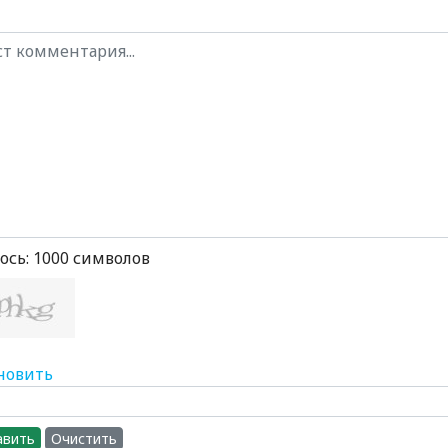
ось:
1000
символов
новить
авить
Очистить