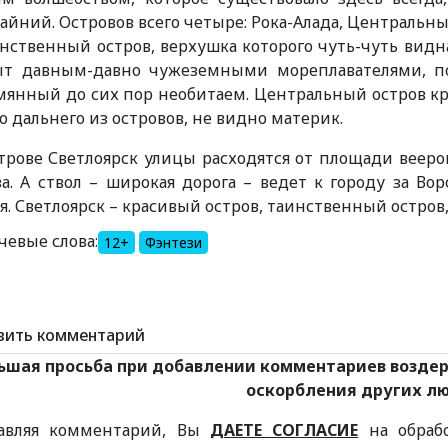
айний. Островов всего четыре: Рока-Алада, Центральн
нственный остров, верхушка которого чуть-чуть видна
ыт давным-давно чужеземными мореплавателями, по
янный до сих пор необитаем. Центральный остров круп
о дальнего из островов, не видно материк.
трове Светлоярск улицы расходятся от площади веером
а. А ствол – широкая дорога – ведет к городу за Во
я. Светлоярск – красивый остров, таинственный остров
чевые слова:
12+
Фэнтези
вить комментарий
ьшая просьба при добавлении комментариев возде
оскорбления других л
авляя комментарий, Вы
ДАЕТЕ СОГЛАСИЕ
на обраб