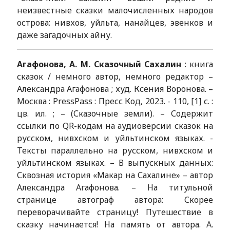
неизвестные сказки малочисленных народов
острова: нивхов, уйльта, нанайцев, эвенков и
даже загадочных айну.
Агафонова, А. М. Сказочный Сахалин
: книга
сказок / немного автор, немного редактор –
Александра Агафонова ; худ. Ксения Воронова. –
Москва : PressPass : Пресс Код, 2023. - 110, [1] с. :
цв. ил. ; – (Сказочные земли). – Содержит
ссылки по QR-кодам на аудиоверсии сказок на
русском, нивхском и уйльтинском языках. -
Тексты параллельно на русском, нивхском и
уйльтинском языках. – В выпускных данных:
Сквозная история «Макар на Сахалине» – автор
Александра Агафонова. – На титульной
странице автограф автора: Скорее
переворачивайте страницу! Путешествие в
сказку начинается! На память от автора. А.