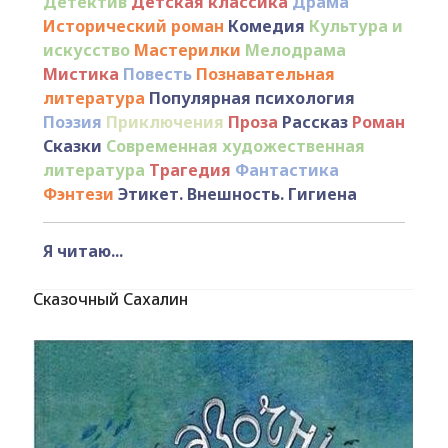
Детектив
Детская классика
Драма
Исторический роман
Комедия
Культура и
искусство
Мастерилки
Мелодрама
Мистика
Повесть
Познавательная
литература
Популярная психология
Поэзия
Приключения
Проза
Рассказ
Роман
Сказки
Современная художественная
литература
Трагедия
Фантастика
Фэнтези
Этикет. Внешность. Гигиена
Я читаю...
Сказочный Сахалин