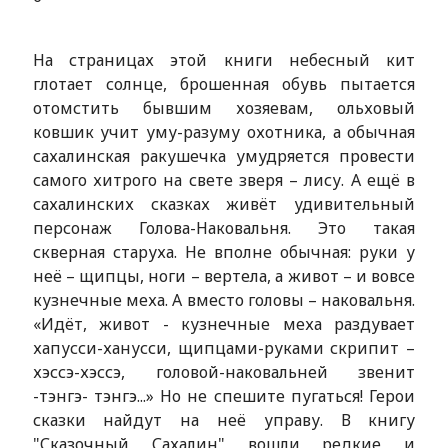
На страницах этой книги небесный кит
глотает солнце, брошенная обувь пытается
отомстить бывшим хозяевам, ольховый
ковшик учит уму-разуму охотника, а обычная
сахалинская ракушечка умудряется провести
самого хитрого на свете зверя – лису. А ещё в
сахалинских сказках живёт удивительный
персонаж Голова-Наковальня. Это такая
скверная старуха. Не вполне обычная: руки у
неё – щипцы, ноги – вертела, а живот – и вовсе
кузнечные меха. А вместо головы – наковальня.
«Идёт, живот - кузнечные меха раздувает
хапусси-ханусси, щипцами-руками скрипит –
хэссэ-хэссэ, головой-наковальней звенит
-тэнгэ- тэнгэ...» Но не спешите пугаться! Герои
сказки найдут на неё управу. В книгу
"Сказочный Сахалин" вошли редкие и