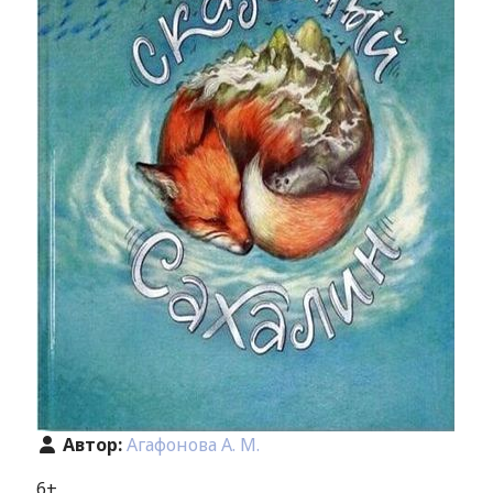
Автор:
Агафонова А. М.
6+