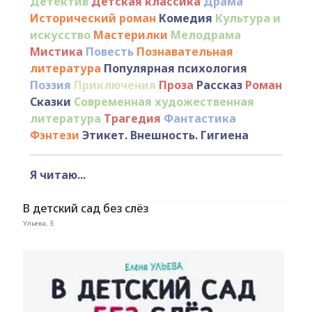
Детектив
Детская классика
Драма
Исторический роман
Комедия
Культура и
искусство
Мастерилки
Мелодрама
Мистика
Повесть
Познавательная
литература
Популярная психология
Поэзия
Приключения
Проза
Рассказ
Роман
Сказки
Современная художественная
литература
Трагедия
Фантастика
Фэнтези
Этикет. Внешность. Гигиена
Я читаю...
В детский сад без слёз
Ульева, Е.