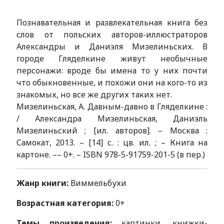
Познавательная и развлекательная книга без
слов от польских авторов-иллюстраторов
Александры и Даниэля Мизелиньских. В
городе Гляделкине живут необычные
персонажи: вроде бы имена то у них почти
что обыкновенные, и похожи они на кого-то из
знакомых, но все же других таких нет.
Мизелиньская, А. Давным-давно в Гляделкине :
/ Александра Мизелиньская, Даниэль
Мизелиньский ; [ил. авторов]. – Москва :
Самокат, 2013. – [14] с. : цв. ил. ; – Книга на
картоне. –– 0+. – ISBN 978-5-91759-201-5 (в пер.)
Жанр книги:
Виммельбухи
Возрастная категория:
0+
Темы произведения:
картинки, книжки-