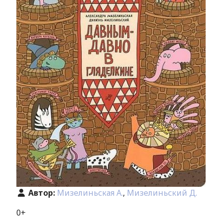
Автор:
Мизелиньская А.
,
Мизелиньский Д.
0+