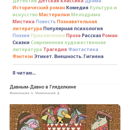
Детектив
Детская классика
Драма
Исторический роман
Комедия
Культура и
искусство
Мастерилки
Мелодрама
Мистика
Повесть
Познавательная
литература
Популярная психология
Поэзия
Приключения
Проза
Рассказ
Роман
Сказки
Современная художественная
литература
Трагедия
Фантастика
Фэнтези
Этикет. Внешность. Гигиена
Я читаю...
Давным-Давно в Гляделкине
Мизелиньская, А., Мизелиньский, Д.