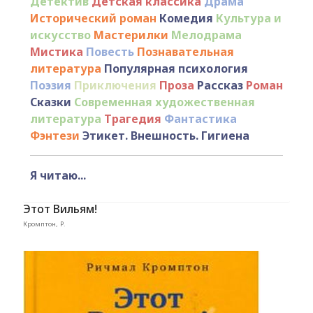
Детектив
Детская классика
Драма
Исторический роман
Комедия
Культура и
искусство
Мастерилки
Мелодрама
Мистика
Повесть
Познавательная
литература
Популярная психология
Поэзия
Приключения
Проза
Рассказ
Роман
Сказки
Современная художественная
литература
Трагедия
Фантастика
Фэнтези
Этикет. Внешность. Гигиена
Я читаю...
Этот Вильям!
Кромптон, Р.