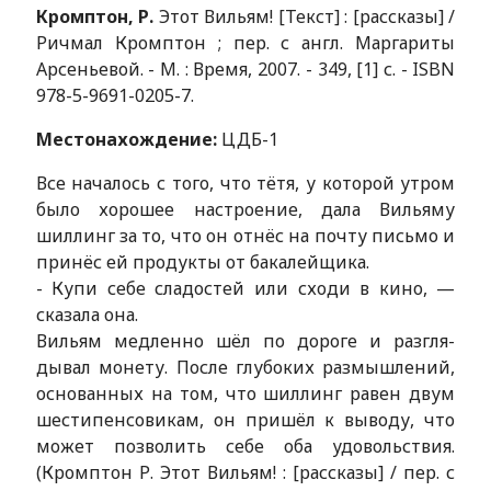
Кромптон, Р.
Этот Вильям! [Текст] : [рассказы] /
Ричмал Кромптон ; пер. с англ. Маргариты
Арсеньевой. - М. : Время, 2007. - 349, [1] с. - ISBN
978-5-9691-0205-7.
Местонахождение:
ЦДБ-1
Все началось с того, что тётя, у которой ут­ром
было хорошее настроение, дала Вильяму
шиллинг за то, что он отнёс на почту письмо и
принёс ей продукты от бакалейщика.
- Купи себе сладостей или сходи в ки­но, —
сказала она.
Вильям медленно шёл по дороге и разгля­
дывал монету. После глубоких размышле­ний,
основанных на том, что шиллинг равен двум
шестипенсовикам, он пришёл к выводу, что
может позволить себе оба удовольствия.
(Кромптон Р. Этот Вильям! : [рассказы] / пер. с