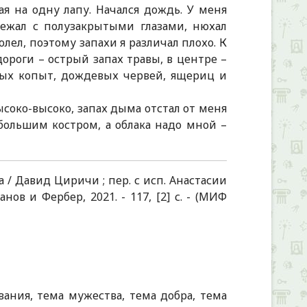
мая на одну лапу. Начался дождь. У меня
 бежал с полузакрытыми глазами, нюхал
лел, поэтому запахи я различал плохо. К
дороги – острый запах травы, в центре –
ных копыт, дождевых червей, ящериц и
ысоко-высоко, запах дыма отстал от меня
большим костром, а облака надо мной –
та / Давид Циричи ; пер. с исп. Анастасии
нов и Фербер, 2021. - 117, [2] с. - (МИФ
вания, тема мужества, тема добра, тема