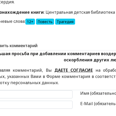
сердия.
онахождение книги
: Центральная детская библиотека
чевые слова:
12+
Повесть
Трагедия
вить комментарий
ьшая просьба при добавлении комментариев возде
оскорбления других л
авляя комментарий, Вы
ДАЕТЕ СОГЛАСИЕ
на обраб
ых, указанных Вами в Форме комментария в соответс
ботку персональных данных.
 комментария
Имя (обязательн
E-Mail (обязатель