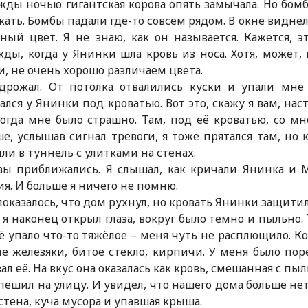
ды ночью гигантская корова опять замычала. Но бомб
ать. Бомбы падали где-то совсем рядом. В окне видне
ный цвет. Я не знаю, как он называется. Кажется, э
ды, когда у Янинки шла кровь из носа. Хотя, может,
и, не очень хорошо различаем цвета.
дрожал. От потолка отвалились куски и упали мне п
ался у Янинки под кроватью. Вот это, скажу я вам, н
когда мне было страшно. Там, под её кроватью, со м
е, услышав сигнал тревоги, я тоже прятался там, но
ли в туннель с улитками на стенах.
вы приближались. Я слышал, как кричали Янинка и М
я. И больше я ничего не помню.
оказалось, что дом рухнул, но кровать Янинки защитил
 я наконец открыл глаза, вокруг было темно и пыльно. 
ё упало что-то тяжёлое – меня чуть не расплющило. Ко
е железяки, битое стекло, кирпичи. У меня было поре
ал её. На вкус она оказалась как кровь, смешанная с пыл
пешил на улицу. И увидел, что нашего дома больше нет.
стена, куча мусора и упавшая крыша.