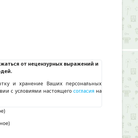
Alexandria Book Library
ржаться от нецензурных выражений и
юдей.
отку и хранение Ваших персональных
твии с условиями настоящего
согласия
на
ое)
ное)