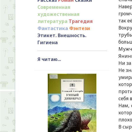
Навер
Современная
громч
художественная
так е
литература
Трагедия
Вокру
Фантастика
Фэнтези
трубы
Этикет. Внешность.
больш
Гигиена
Мужчи
Янинк
Я читаю...
Ни за
Не зн
умир
кото
проти
себя 
Нам, 
котор
плохо
В сыр