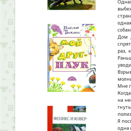
Однаж
выбеж
стран
однаж
собак
Дом 
спрят
раз, 
Раньш
уводи
Взры
молни
Мне п
Когда
на не
гнуты
полиз
Я пос
одна 