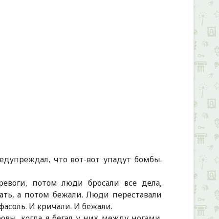
+
едупреждал, что вот-вот упадут бомбы.
ревоги, потом люди бросали все дела,
ать, а потом бежали. Люди переставали
фасоль. И кричали. И бежали.
овы, когда я бегал у них между ногами.