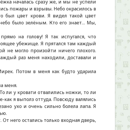
ёжка началась сразу же, и мы не успели
лись пожары и взрывы. Небо окрасилось в
то был цвет крови. Я видел такой цвет
 небо было зелёным. Кто его знает… Мы,
рямо на голову! Я так испугался, что
астоящее убежище. Я прятался там каждый
ной не могло произойти ничего плохого.
 каждый раз меня находили, доставали и
ирек. Потом в меня как будто ударила
а меня.
То ли у кровати отвалились ножки, то ли
е-как я выполз оттуда. Повсюду валялись
зано ухо и очень сильно болела лапа. Я
ью.
 От него остались только входная дверь,