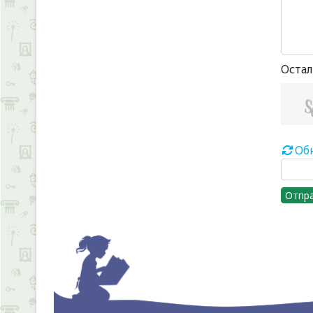
Остал
Об
Отпр