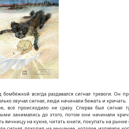
12
 бомбёжкой всегда раздавался сигнал тревоги. Он пр
олько звучал сигнал, люди начинали бежать и кричать.
ее, всё происходило не сразу. Сперва был сигнал т
ыми занимались до этого, потом они начинали крич
ь яичницу на кухне, читать книги, покупать на рынке 
ла сигнал походил на мычание, которое издавали кор