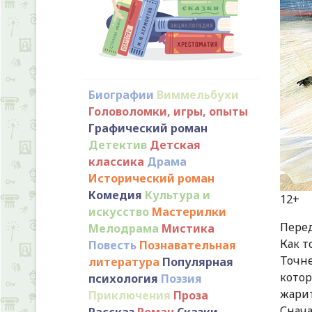
Биографии
Виммельбухи
Головоломки, игры, опыты
Графический роман
Детектив
Детская
классика
Драма
Исторический роман
Комедия
Культура и
искусство
Мастерилки
Перед
Мелодрама
Мистика
Как т
Повесть
Познавательная
Точн
литература
Популярная
котор
психология
Поэзия
жарит
Приключения
Проза
Снача
Рассказ
Роман
Сказки