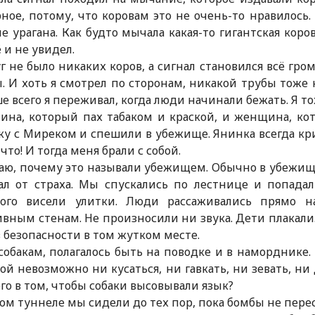
ное, потому, что коровам это не очень-то нравилось.
е урагана. Как будто мычала какая-то гигантская коров
ё и не увидел.
г не было никаких коров, а сигнал становился всё гр
. И хоть я смотрел по сторонам, никакой трубы тоже 
е всего я переживал, когда люди начинали бежать. Я тож
на, который пах табаком и краской, и женщина, кот
у с Миреком и спешили в убежище. Янинка всегда крич
 что! И тогда меня брали с собой.
аю, почему это называли убежищем. Обычно в убежище 
ал от страха. Мы спускались по лестнице и попада
рого висели улитки. Люди рассаживались прямо н
вным стенам. Не произносили ни звука. Дети плакали.
в безопасности в том жутком месте.
собакам, полагалось быть на поводке и в наморднике.
ой невозможно ни кусаться, ни гавкать, ни зевать, н
го в том, чтобы собаки высовывали язык?
ом туннеле мы сидели до тех пор, пока бомбы не перес