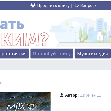
Продлить книгу |
Вопросы
ероприятия
Попробуй книгу
Мультимедиа
Д.
Автор:
Циричи Д.