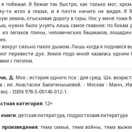
 я побежал. Я бежал так быстро, как только мог, хро
у-то жгло в глазах, и я почти ничего не видел. Я
ую землю, отыскивая дорогу в горы. Нос у меня тоже бо
ью, нужно было учуять лишь самое главное: по бокам 
ь из запахов глины, человеческих башмаков, лошади
ек.
 вокруг сильно пахло дымом. Лишь когда я поднялся в
мог перевести дух. Земля подо мной казалась одним 
ами с пеплом.
чи, Д.
Мох : история одного пса : для сред. Шк. возрас
а ; ил. Анастасии Балатенышевой. - Москва : Манн, Ива
во). - ISBN 978-5-00146-012-1.
астная категория
: 12+
 книги
: детская литература, подростковая литература
 произведения
: тема семьи, тема войны, тема выжи