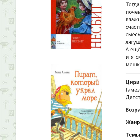
Тогда
почем
влажн
счаст
смес
лягуш
А ещё
и я с
мешк
Цири
Гамез
Детст
Возр
Жанр
Темы