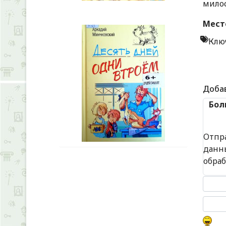
мило
Мест
Клю
Доба
Бол
Отпр
данн
обра
Текст