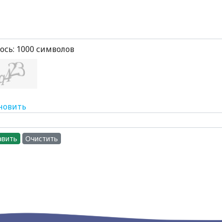
ось:
1000
символов
новить
авить
Очистить