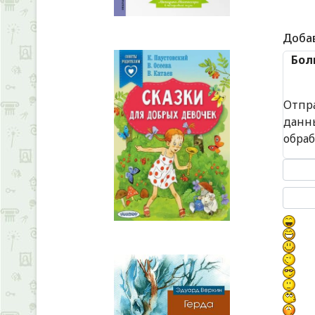
Доба
Бол
Отпр
данн
обра
Текст