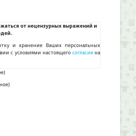
Alexandria Book Library
ржаться от нецензурных выражений и
юдей.
отку и хранение Ваших персональных
твии с условиями настоящего
согласия
на
ое)
ное)