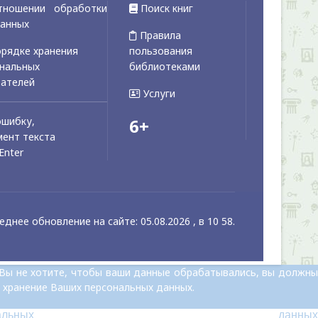
тношении обработки
Поиск книг
данных
Правила
рядке хранения
пользования
ональных
библиотеками
вателей
Услуги
ошибку,
6+
ент текста
Enter
еднее обновление на сайте: 05.08.2026 , в 10 58.
 Вы не хотите, чтобы ваши данные обрабатывались, вы должны
 хранение Ваших персональных данных.
альных данных