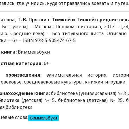
ались, где учились, куда отправлялись воевать и путеш
това, Т. В. Прятки с Тимкой и Тинкой: средние век
 Бестужева]. – Москва : Пешком в историю, 2017. – [24] 
ию. Средние века). – Без титульного листа. Описано 
ки. – 6+ – ISBN 978-5-905474-67-5
 книги:
Виммельбухи
астная категория:
6+
 произведения:
занимательная история, истори
евековье, средневековые культуры, книжки-игрушки
онахождение книги:
библиотека (универсальная) № 3 им
блиотека (детская) № 5, библиотека (детская) № 25, 
ая библиотека
чевые слова:
Виммельбухи