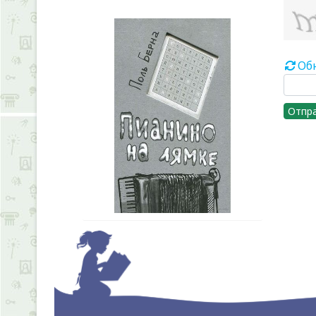
Об
Отпр