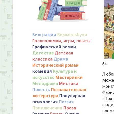
Биографии
Виммельбухи
Головоломки, игры, опыты
Графический роман
Детектив
Детская
классика
Драма
Исторический роман
Комедия
Культура и
Любо
искусство
Мастерилки
Може
Мелодрама
Мистика
жонг
Повесть
Познавательная
Фабио
литература
Популярная
«Прят
психология
Поэзия
люди
Приключения
Проза
време
Рассказ
Роман
Сказки