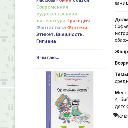
заним
Современная
художественная
Долма
литература
Трагедия
Софья
Фантастика
Фэнтези
истор
Этикет. Внешность.
облож
Гигиена
Жанр
Я читаю...
Возр
Темы
средн
Мест
4, би
детск
Клю