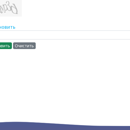
новить
авить
Очистить