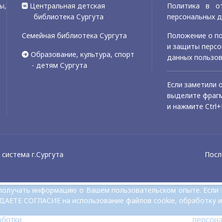
ы,
Центральная детская
Политика в о
библиотека Сургута
персональных 
Семейная библиотека Сургута
Положение о по
и защиты перс
Образование, культура, спорт
данных пользо
- детям Сургута
Если заметили 
выделите фрагм
и нажмите Ctrl+
система г.Сургута
Посл
и получать информацию о Вашем пользовательском опыте. Если
 ДАЕТЕ СОГЛАСИЕ на использование файлов cookie, обработку и
аботки персон