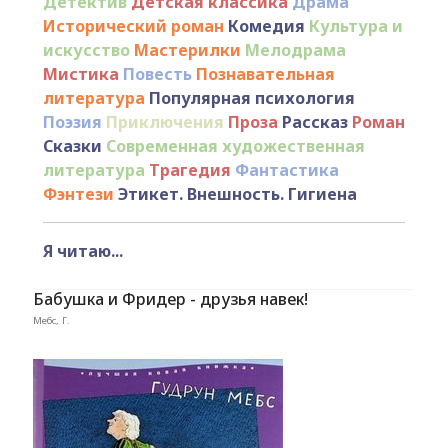
Детектив
Детская классика
Драма
Исторический роман
Комедия
Культура и
искусство
Мастерилки
Мелодрама
Мистика
Повесть
Познавательная
литература
Популярная психология
Поэзия
Приключения
Проза
Рассказ
Роман
Сказки
Современная художественная
литература
Трагедия
Фантастика
Фэнтези
Этикет. Внешность. Гигиена
Я читаю...
Бабушка и Фридер - друзья навек!
Мебс, Г.