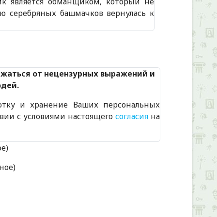
ик является обманщиком, который не
ью серебряных башмачков вернулась к
ржаться от нецензурных выражений и
юдей.
отку и хранение Ваших персональных
твии с условиями настоящего
согласия
на
ое)
ное)