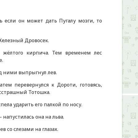
ь если он может дать Пугалу мозги, то
л Железный Дровосек.
 жёлтого кирпича. Тем временем лес
е.
ед ними выпрыгнул лев.
атем перевернулся к Дороти, готовясь,
бесстрашный Тотошка.
пела ударить его палкой по носу.
– напустилась она на льва.
лев со слезами на глазах.