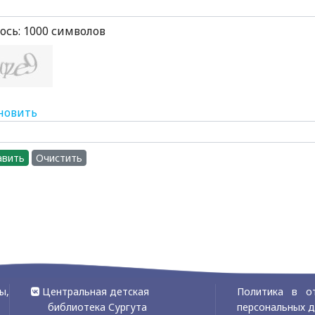
ось:
1000
символов
новить
авить
Очистить
ы,
Центральная детская
Политика в о
библиотека Сургута
персональных 