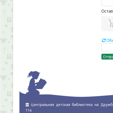
Остал
Об
Отпр
Центральная детская библиотека на Дружб
11а