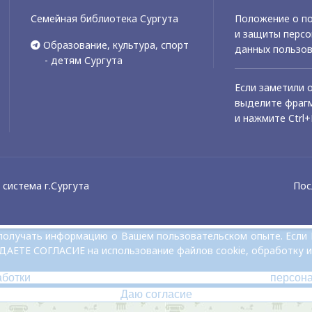
Семейная библиотека Сургута
Положение о по
и защиты перс
Образование, культура, спорт
данных пользо
- детям Сургута
Если заметили 
выделите фрагм
и нажмите Ctrl+
система г.Сургута
Пос
и получать информацию о Вашем пользовательском опыте. Если
 ДАЕТЕ СОГЛАСИЕ на использование файлов cookie, обработку и
аботки персон
Даю согласие