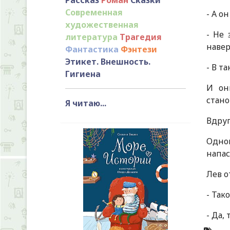
Современная
- А о
художественная
- Не 
литература
Трагедия
навер
Фантастика
Фэнтези
Этикет. Внешность.
- В т
Гигиена
И он
стано
Я читаю...
Вдруг
Одной
напас
Лев о
- Так
- Да,