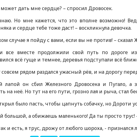
н может дать мне сердце? – спросил Дровосек.
знаю. Но мне кажется, что это вполне возможно! Вед
няка и сердце тебе тоже даст! – воскликнула девочка.
аком случае я пойду с вами, если вы не против! – сказа
и все вместе продолжили свой путь по дороге из
вился всё гуще и темнее, деревья подступали всё ближ
 совсем рядом раздался ужасный рёв, и на дорогу пер
 лапой он сбил Железного Дровосека и Пугало, а з
ть на неё. Но тут на его пути, грозно лая и рыча, стал 
ткрыл было пасть, чтобы цапнуть собачку, но Дороти ус
ой большой, а обижаешь маленького! Да ты просто трус! 
 так и есть, я трус, дрожу от любого шороха, - признался 