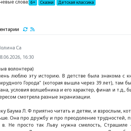
чевые слова:
6+
Сказки
Детская классика
ентарии
Полина Са
8.06.2026, 16:30
зыв волонтера)
чень люблю эту историю. В детстве была знакома с 
мрудного Города" (которая вышла через 39 лет), там 
гана, условия волшебника и его характер, финал и т.д.,
ересом смотрела разные экранизации.
зку Баума Л. Ф приятно читать и детям, и взрослым, к
ьше. Она про дружбу и про преодоление трудностей, про
 в. Не просто так Льву нужна смелость, Страшиле