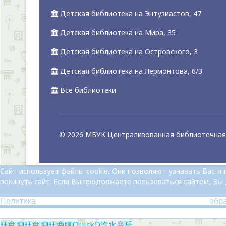
Детская библиотека на Энтузиастов, 47
Детская библиотека на Мира, 35
Детская библиотека на Островского, 3
Детская библиотека на Лермонтова, 6/3
Все библиотеки
© 2026 МБУК Централизованная библиотечная 
Сайт использует файлы cookie. Они позволяют узнавать Вас 
покинуть сайт. Если Вы продолжаете пользоваться сайтом, Вы
Политика обр
旺商聊
旺商聊
旺商聊
QuickQ
汽水音乐