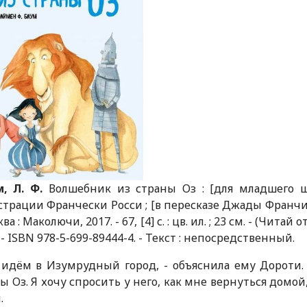
, Л. Ф.
Волшебник из страны Оз : [для младшего шк
трации Франчески Росси ; [в пересказе Джады Франчи 
ва : Маколючи, 2017. - 67, [4] с. : цв. ил. ; 23 см. - (Читай
. - ISBN 978-5-699-89444-4. - Текст : непосредственный.
 идём в Изумрудный город, - объяснила ему Дороти.
ы Оз. Я хочу спросить у него, как мне вернуться домой
.