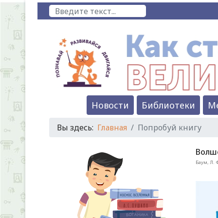
Поиск
Новости
Библиотеки
М
Вы здесь:
Главная
Попробуй книгу
Волше
Баум, Л. 