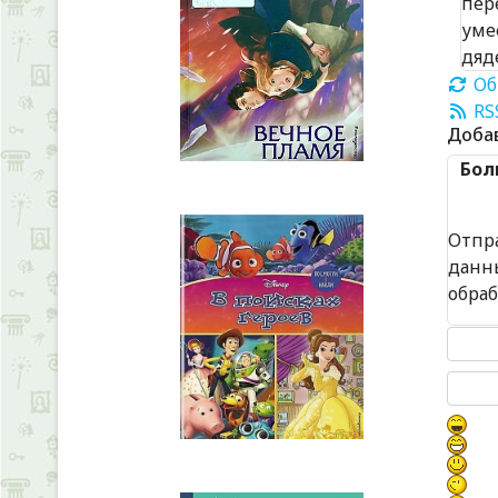
пер
уме
дяд
Об
RS
Доба
Бол
Отпр
данн
обра
Текст