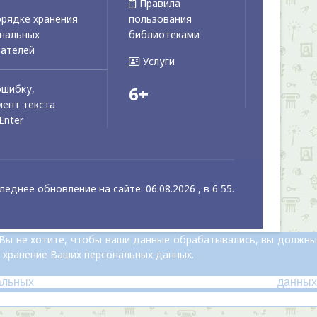
Правила
рядке хранения
пользования
ональных
библиотеками
вателей
Услуги
ошибку,
6+
ент текста
Enter
леднее обновление на сайте: 06.08.2026 , в 6 55.
 Вы не хотите, чтобы ваши данные обрабатывались, вы должны
 хранение Ваших персональных данных.
альных данных