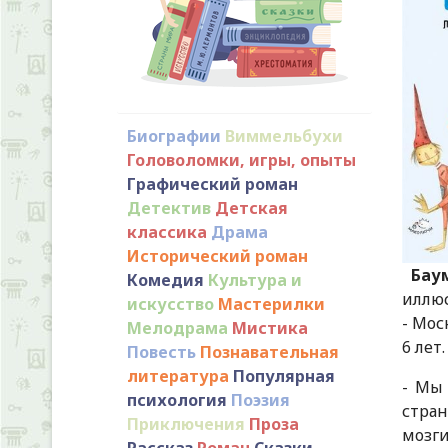
Биографии
Виммельбухи
Головоломки, игры, опыты
Графический роман
Детектив
Детская
классика
Драма
Исторический роман
Баум
Комедия
Культура и
иллюс
искусство
Мастерилки
- Моск
Мелодрама
Мистика
6 лет
Повесть
Познавательная
литература
Популярная
- Мы
психология
Поэзия
стран
Приключения
Проза
мозги
Рассказ
Роман
Сказки