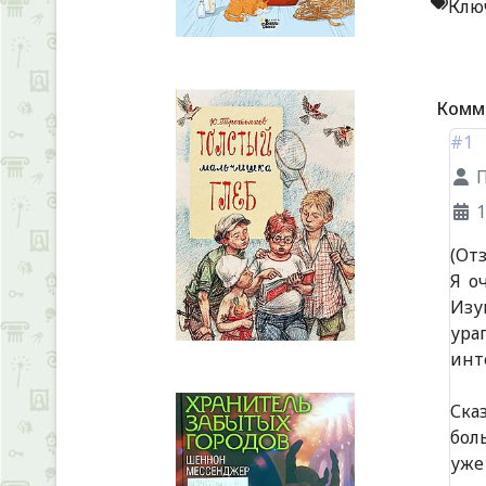
Клю
Комм
#1
1
(От
Я о
Изу
ура
инт
Ска
бол
уже