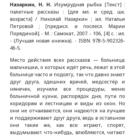
Назаркин, Н. Н.
Изумрудная рыбка [Текст] :
палатные рассказы : [для мл. и сред. шк.
возраста] / Николай Назаркин ; ил. Натальи
Петровой ; [предисл. и послесл. Марии
Порядиной]. - М. : Самокат, 2007. - 106, [4] с. : ил.
- (Лучшая новая книжка). - ISBN 978-5-902326-
46-5.
Место действия всех рассказов — больница;
мальчишки, о которых идёт речь, лежат в этой
больнице часто и подолгу, так что давно знают
друг друга, здешних врачей, медсестёр и
нянечек, изучили все процедуры, меню
больничной кухни, распорядок дня, пути по
коридорам и лестницам и виды из окон. Но
они не отчаиваются, они надеются на лучшее
и поддерживают друг друга, ведь в остальном
они такие же, как все: играют, спорят,
выдумывают что-нибудь, влюбляются, читают