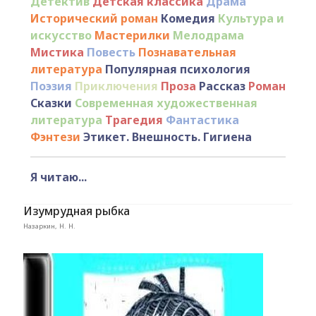
Детектив
Детская классика
Драма
Исторический роман
Комедия
Культура и
искусство
Мастерилки
Мелодрама
Мистика
Повесть
Познавательная
литература
Популярная психология
Поэзия
Приключения
Проза
Рассказ
Роман
Сказки
Современная художественная
литература
Трагедия
Фантастика
Фэнтези
Этикет. Внешность. Гигиена
Я читаю...
Изумрудная рыбка
Назаркин, Н. Н.